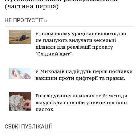
(частина перша)
НЕ ПРОПУСТІТЬ
У польському уряді запевняють, що
не планують вилучати земельні
ділянки для реалізації проекту
"Східний щит".
У Миколаїв надійдуть перші поставки
вакцини проти дифтерії та правця.
Розслідування зниклих осіб: методи
шахраїв та способи уникнення їхніх
пасток.
СВІЖІ ПУБЛІКАЦІЇ