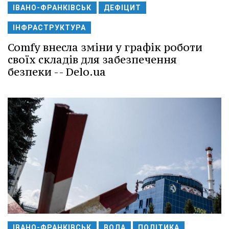
ІВАНО-ФРАНКІВСЬК
ДЕФІЦИТ
ІНФРАСТРУКТУРА
Comfy внесла зміни у графік роботи
своїх складів для забезпечення
безпеки -- Delo.ua
ІВАНО-ФРАНКІВСЬК
ВОДА
ПОЛІТИКА