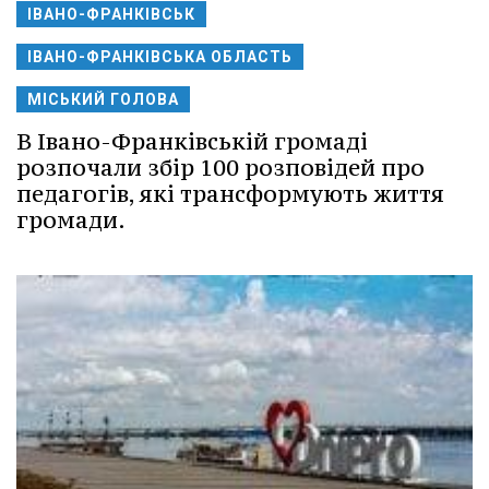
ІВАНО-ФРАНКІВСЬК
ІВАНО-ФРАНКІВСЬКА ОБЛАСТЬ
МІСЬКИЙ ГОЛОВА
В Івано-Франківській громаді
розпочали збір 100 розповідей про
педагогів, які трансформують життя
громади.