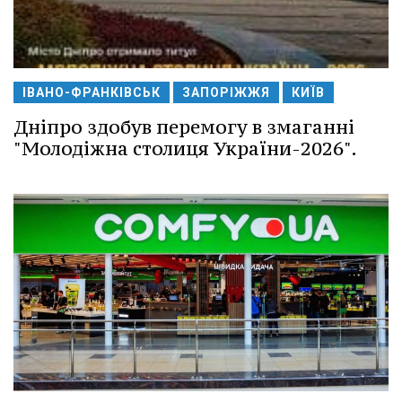
ІВАНО-ФРАНКІВСЬК
ЗАПОРІЖЖЯ
КИЇВ
Дніпро здобув перемогу в змаганні
"Молодіжна столиця України-2026".