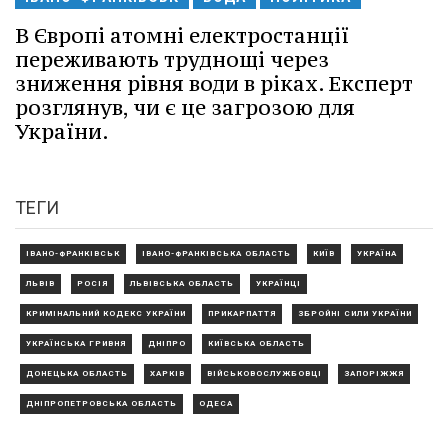
В Європі атомні електростанції
переживають труднощі через
зниження рівня води в ріках. Експерт
розглянув, чи є це загрозою для
України.
ТЕГИ
ІВАНО-ФРАНКІВСЬК
ІВАНО-ФРАНКІВСЬКА ОБЛАСТЬ
КИЇВ
УКРАЇНА
ЛЬВІВ
РОСІЯ
ЛЬВІВСЬКА ОБЛАСТЬ
УКРАЇНЦІ
КРИМІНАЛЬНИЙ КОДЕКС УКРАЇНИ
ПРИКАРПАТТЯ
ЗБРОЙНІ СИЛИ УКРАЇНИ
УКРАЇНСЬКА ГРИВНЯ
ДНІПРО
КИЇВСЬКА ОБЛАСТЬ
ДОНЕЦЬКА ОБЛАСТЬ
ХАРКІВ
ВІЙСЬКОВОСЛУЖБОВЦІ
ЗАПОРІЖЖЯ
ДНІПРОПЕТРОВСЬКА ОБЛАСТЬ
ОДЕСА