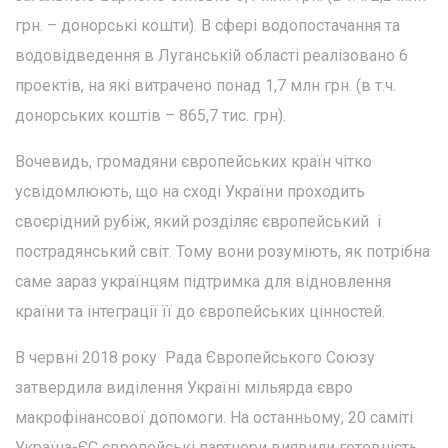
грн. – донорські кошти). В сфері водопостачання та
водовідведення в Луганській області реалізовано 6
проектів, на які витрачено понад 1,7 млн грн. (в т.ч.
донорських коштів – 865,7 тис. грн).
Вочевидь, громадяни європейських країн чітко
усвідомлюють, що на сході України проходить
своєрідний рубіж, який розділяє європейський і
пострадянський світ. Тому вони розуміють, як потрібна
саме зараз українцям підтримка для відновлення
країни та інтеграції її до європейських цінностей.
В червні 2018 року Рада Європейського Союзу
затвердила виділення Україні мільярда євро
макрофінансової допомоги. На останньому, 20 саміті
Україна-ЄС європейські партнери виявили готовність