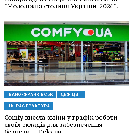
"Молодіжна столиця України-2026".
ІВАНО-ФРАНКІВСЬК
ДЕФІЦИТ
ІНФРАСТРУКТУРА
Comfy внесла зміни у графік роботи
своїх складів для забезпечення
безпеки -- Delo.ua