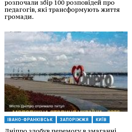
розпочали збір 100 розповідей про
педагогів, які трансформують життя
громади.
ІВАНО-ФРАНКІВСЬК
ЗАПОРІЖЖЯ
КИЇВ
Дніпро здобув перемогу в змаганні