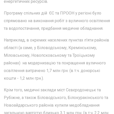
енергетичних ресурсів.
Програму спільних дій ЄС та ПРООН у регіоні було
спрямовано на виконання робіт з вуличного освітлення
та водопостачання, придбання медичне обладнання.
Наприклад, в окремих населених пунктах п’яти районів
області (а саме, у Біловодському, Кремінському,
Міловському, Новопсковському та Троїцькому
районах) на модернизацію та покращення вуличного
освітлення витрачено 1,7 млн грн. (в т.ч. донорські
кошти - 1,2 млн грн.).
Крім того, медичні заклади міст Сєвєродонецьк та
Рубіжне, а також Біловодського, Білокуракінського та
Новоайдарського районів купили медобладнання
загальною вартістю близько 3,1 млн грн. (в т.ч. 2,2 млн