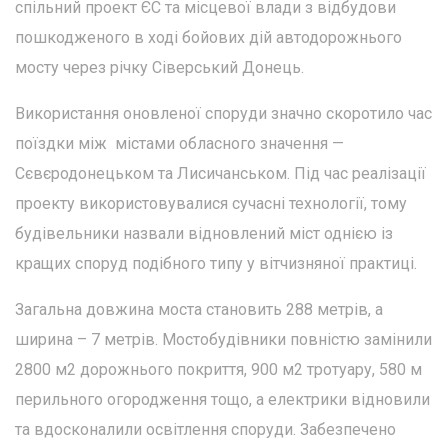
спільний проект ЄС та місцевої влади з відбудови
пошкодженого в ході бойових дій автодорожнього
мосту через річку Сіверський Донець.
Використання оновленої споруди значно скоротило час
поїздки між містами обласного значення —
Сєвєродонецьком та Лисичанськом. Під час реалізації
проекту використовувалися сучасні технології, тому
будівельники назвали відновлений міст однією із
кращих споруд подібного типу у вітчизняної практиці.
Загальна довжина моста становить 288 метрів, а
ширина – 7 метрів. Мостобудівники повністю замінили
2800 м2 дорожнього покриття, 900 м2 тротуару, 580 м
перильного огородження тощо, а електрики відновили
та вдосконалили освітлення споруди. Забезпечено