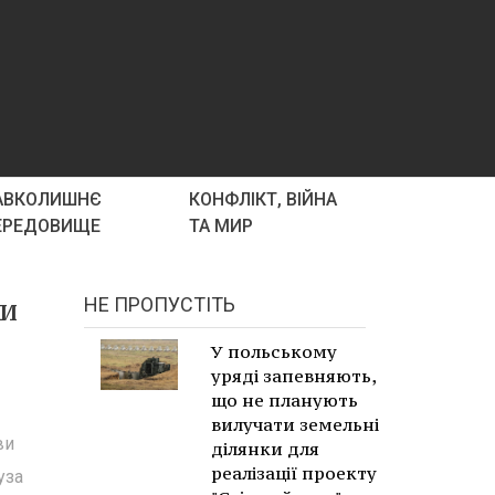
АВКОЛИШНЄ
КОНФЛІКТ, ВІЙНА
ЕРЕДОВИЩЕ
ТА МИР
ми
НЕ ПРОПУСТІТЬ
У польському
уряді запевняють,
що не планують
вилучати земельні
ви
ділянки для
реалізації проекту
уза