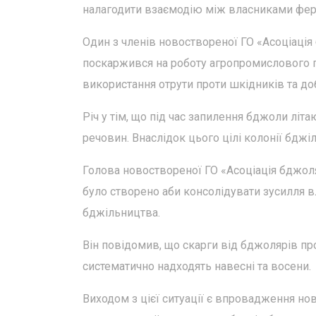
налагодити взаємодію між власниками ферм
Один з членів новоствореної ГО «Асоціаці
поскаржився на роботу агропромислового 
використання отрути проти шкідників та до
Річ у тім, що під час запилення бджоли літа
речовин. Внаслідок цього цілі колонії бджі
Голова новоствореної ГО «Асоціація бджоля
було створено аби консолідувати зусилля в
бджільництва.
Він повідомив, що скарги від бджолярів п
систематично надходять навесні та восени.
Виходом з цієї ситуації є впровадження но