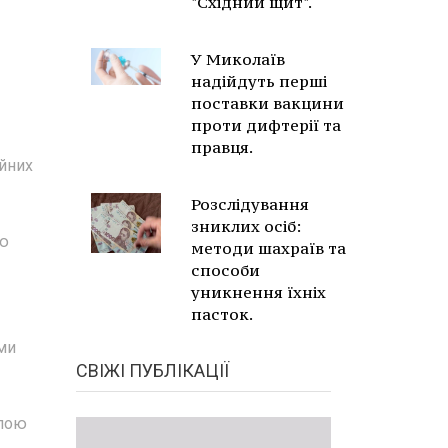
"Східний щит".
У Миколаїв
надійдуть перші
поставки вакцини
проти дифтерії та
правця.
уйних
Розслідування
зниклих осіб:
ію
методи шахраїв та
способи
уникнення їхніх
пасток.
ми
СВІЖІ ПУБЛІКАЦІЇ
упою