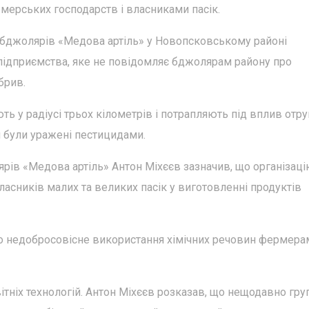
ерських господарств і власниками пасік.
я бджолярів «Медова артіль» у Новопсковському районі
підприємства, яке не повідомляє бджолярам району про
брив.
ють у радіусі трьох кілометрів і потрапляють під вплив отр
л були уражені пестицидами.
рів «Медова артіль» Антон Міхєєв зазначив, що організац
ласників малих та великих пасік у виготовленні продуктів
ро недобросовісне використання хімічних речовин фермера
вітніх технологій. Антон Міхєєв розказав, що нещодавно гр