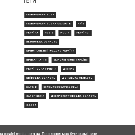
ТЕГИ
ІВАНО-ФРАНКІВСЬК
ІВАНО-ФРАНКІВСЬКА ОБЛАСТЬ
КИЇВ
УКРАЇНА
ЛЬВІВ
РОСІЯ
УКРАЇНЦІ
ЛЬВІВСЬКА ОБЛАСТЬ
КРИМІНАЛЬНИЙ КОДЕКС УКРАЇНИ
ПРИКАРПАТТЯ
ЗБРОЙНІ СИЛИ УКРАЇНИ
УКРАЇНСЬКА ГРИВНЯ
ДНІПРО
КИЇВСЬКА ОБЛАСТЬ
ДОНЕЦЬКА ОБЛАСТЬ
ХАРКІВ
ВІЙСЬКОВОСЛУЖБОВЦІ
ЗАПОРІЖЖЯ
ДНІПРОПЕТРОВСЬКА ОБЛАСТЬ
ОДЕСА
а paralel-media.com.ua. Посилання має бути розміщене