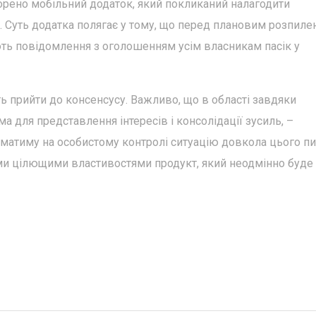
орено мобільний додаток, який покликаний налагодити
 Суть додатка полягає у тому, що перед плановим розпил
ть повідомлення з оголошенням усім власникам пасік у
ь прийти до консенсусу. Важливо, що в області завдяки
а для представлення інтересів і консолідації зусиль, –
матиму на особистому контролі ситуацію довкола цього пи
ми цілющими властивостями продукт, який неодмінно буде