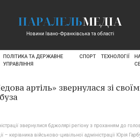
ПАРАЛЕЛЬ
МЕДІА
Новини Івано-Франківська та області
ПОЛІТИКА ТА ДЕРЖАВНЕ
СПОРТ
ТЕХНОЛОГІЇ
Н
УПРАВЛІННЯ
С
едова артіль» звернулася зі свої
буза
істрації звернулися бджолярі регіону з проханням до голо
ї – керівника військово-цивільної адміністрації Юрія Гарб