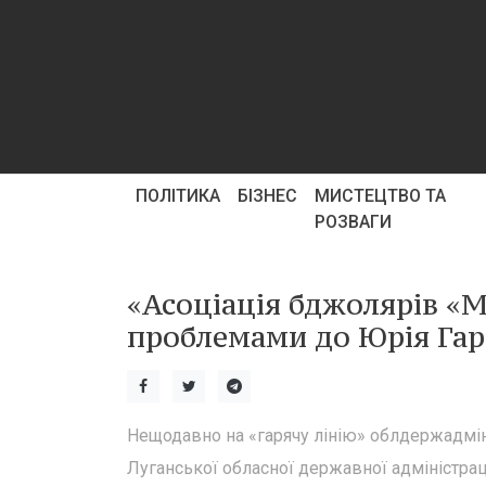
ПОЛІТИКА
БІЗНЕС
МИСТЕЦТВО ТА
РОЗВАГИ
«Асоціація бджолярів «М
проблемами до Юрія Гар
Нещодавно на «гарячу лінію» облдержадмін
Луганської обласної державної адміністраці