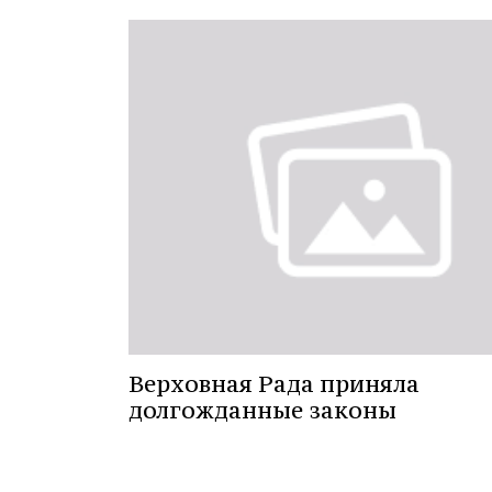
Верховная Рада приняла
долгожданные законы