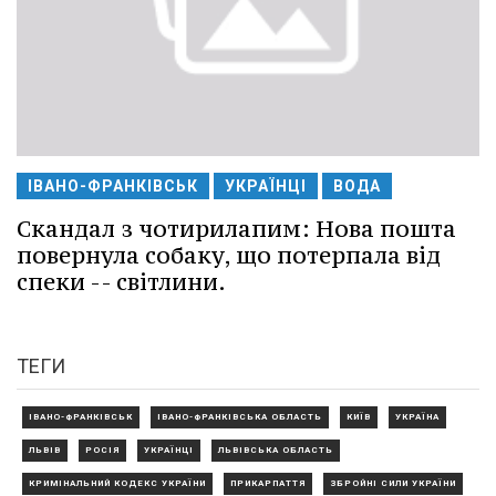
ІВАНО-ФРАНКІВСЬК
УКРАЇНЦІ
ВОДА
Скандал з чотирилапим: Нова пошта
повернула собаку, що потерпала від
спеки -- світлини.
ТЕГИ
ІВАНО-ФРАНКІВСЬК
ІВАНО-ФРАНКІВСЬКА ОБЛАСТЬ
КИЇВ
УКРАЇНА
ЛЬВІВ
РОСІЯ
УКРАЇНЦІ
ЛЬВІВСЬКА ОБЛАСТЬ
КРИМІНАЛЬНИЙ КОДЕКС УКРАЇНИ
ПРИКАРПАТТЯ
ЗБРОЙНІ СИЛИ УКРАЇНИ