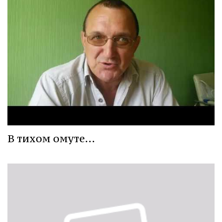
В тихом омуте…