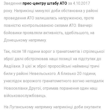
Зведення
прес-центру штабу АТО
за 4.10.2017
року. Наприкінці минулої доби обстановка у районі
проведення АТО залишалась напруженою, проте
повністю контрольованою силами АТО. Ввечері
бойовики проявляли активність, здебільшого, на
Донецькому напрямку.
Так, після 18 години ворог з гранатометів і стрілецької
зброї двічі обстрілював наші позиції на підступах до
Авдіївки. З цієї ж зброї проросійські найманці тричі
били у районі Невельського. А близько 20 години,
унаслідок ворожого гранатометного вогню неподалік
Новоселівки Другої, отримав поранення один наш
військовослужбовець.
На Луганському напрямку наприкінці доби окупанти