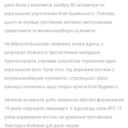
двічі били з мінометів калібру 82 міліметри по
українських укріпленнях біля Кримського. Поблизу
цього ж селища противник активно застосовував
гранатомети та великокаліберні кулемети.
На Маріупольському напрямку вчора вдень, у
результаті бойового протистояння неподалік
Красногорівки, отримав осколкове поранення один
український воїн. Крім того, під ворожим вогнем з
великокаліберних кулеметів і стрілецької зброї
ввечері опинились наші опорні пункти біля Водяного.
Загалом за минулу добу незаконні збройні формування
19 разів порушили перемир’я. У відповідь сили АТО 12
разів відкривали вогонь на ураження противника.
Унаслідок бойових дій двоє наших