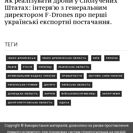
Як реалізувати дрони у Сполучених
Штатах: інтерв'ю з генеральним
директором F-Drones про перші
українські експортні постачання.
ТЕГИ
ІВАНО-ФРАНКІВСЬК
ІВАНО-ФРАНКІВСЬКА ОБЛАСТЬ
КИЇВ
УКРАЇНА
ЛЬВІВ
РОСІЯ
УКРАЇНЦІ
ЛЬВІВСЬКА ОБЛАСТЬ
КРИМІНАЛЬНИЙ КОДЕКС УКРАЇНИ
ПРИКАРПАТТЯ
ЗБРОЙНІ СИЛИ УКРАЇНИ
УКРАЇНСЬКА ГРИВНЯ
ДНІПРО
КИЇВСЬКА ОБЛАСТЬ
ДОНЕЦЬКА ОБЛАСТЬ
ХАРКІВ
ВІЙСЬКОВОСЛУЖБОВЦІ
ЗАПОРІЖЖЯ
ДНІПРОПЕТРОВСЬКА ОБЛАСТЬ
ОДЕСА
Copyright © Використання матеріалів дозволено за умови проставлення
прямого відкритого для пошукових систем гіперпосилання на paralel-