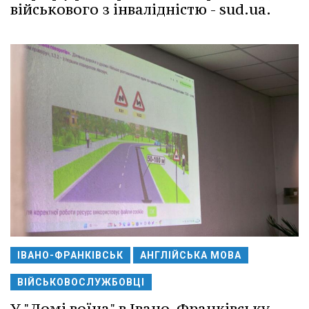
військового з інвалідністю - sud.ua.
ІВАНО-ФРАНКІВСЬК
АНГЛІЙСЬКА МОВА
ВІЙСЬКОВОСЛУЖБОВЦІ
У "Домі воїна" в Івано-Франківську