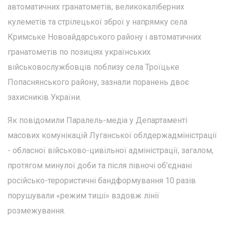
автоматичних гранатометів, великокаліберних
кулеметів та стрілецької зброї у напрямку села
Кримське Новоайдарського району і автоматичних
гранатометів по позиціях українських
військовослужбовців поблизу села Троїцьке
Попаснянського району, зазнали поранень двоє
захисників України.
Як повідомили Паралель-медіа у Департаменті
масових комунікацій Луганської облдержадміністрації
- обласної військово-цивільної адміністрації, загалом,
протягом минулої доби та після півночі об’єднані
російсько-терористичні бандформування 10 разів
порушували «режим тиші» вздовж лінії
розмежування.