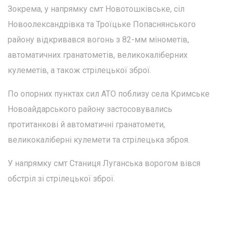
Зокрема, у напрямку смт Новотошківське, сіл
Новоолександрівка та Троїцьке Попаснянського
району відкривався вогонь з 82-мм мінометів,
автоматичних гранатометів, великокаліберних
кулеметів, а також стрілецької зброї.
По опорних пунктах сил АТО поблизу села Кримське
Новоайдарського району застосовувались
протитанкові й автоматичні гранатомети,
великокаліберні кулемети та стрілецька зброя.
У напрямку смт Станиця Луганська ворогом вівся
обстріл зі стрілецької зброї.