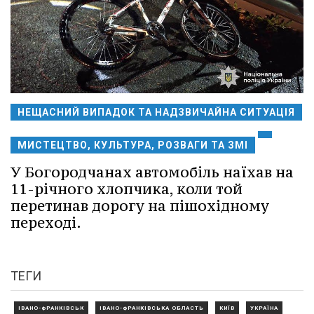
НЕЩАСНИЙ ВИПАДОК ТА НАДЗВИЧАЙНА СИТУАЦІЯ
МИСТЕЦТВО, КУЛЬТУРА, РОЗВАГИ ТА ЗМІ
У Богородчанах автомобіль наїхав на
11-річного хлопчика, коли той
перетинав дорогу на пішохідному
переході.
ТЕГИ
ІВАНО-ФРАНКІВСЬК
ІВАНО-ФРАНКІВСЬКА ОБЛАСТЬ
КИЇВ
УКРАЇНА