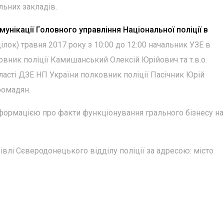
льних закладів.
омунікації Головного управління Національної поліції в
еділок) травня 2017 року з 10:00 до 12:00 начальник УЗЕ в
овник поліції Камишанський Олексій Юрійович та т.в.о.
ласті ДЗЕ НП України полковник поліції Пасічник Юрій
ромадян.
формацією про факти функціонування грального бізнесу на
івлі Сєверодонецького відділу поліції за адресою: місто