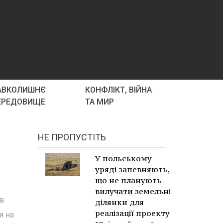
АВКОЛИШНЄ
КОНФЛІКТ, ВІЙНА
ЕРЕДОВИЩЕ
ТА МИР
НЕ ПРОПУСТІТЬ
У польському
уряді запевняють,
що не планують
вилучати земельні
 в
ділянки для
реалізації проекту
я на