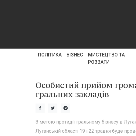
ПОЛІТИКА
БІЗНЕС
МИСТЕЦТВО ТА
РОЗВАГИ
Особистий прийом грома
гральних закладів
З метою протидії гральному бізнесу в Луга
Луганській області 19 і 22 травня буде пр