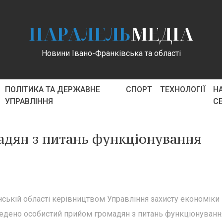
ПАРАЛЕЛЬ
МЕДІА
Новини Івано-Франківська та області
ПОЛІТИКА ТА ДЕРЖАВНЕ
СПОРТ
ТЕХНОЛОГІЇ
Н
УПРАВЛІННЯ
С
дян з питань функціонування
нській області керівництвом Управління захисту економіки
оведено особистий прийом громадян з питань функціонуванн