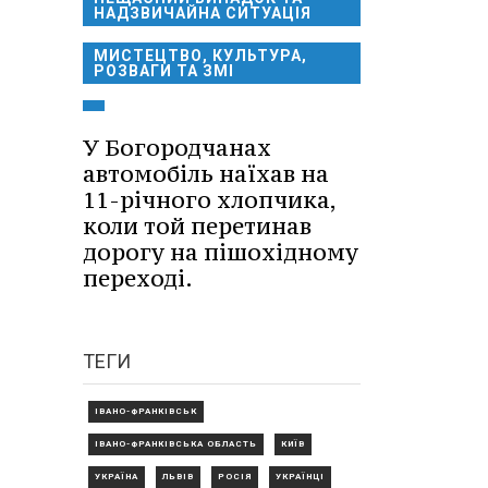
НАДЗВИЧАЙНА СИТУАЦІЯ
МИСТЕЦТВО, КУЛЬТУРА,
РОЗВАГИ ТА ЗМІ
У Богородчанах
автомобіль наїхав на
11-річного хлопчика,
коли той перетинав
дорогу на пішохідному
переході.
ТЕГИ
ІВАНО-ФРАНКІВСЬК
ІВАНО-ФРАНКІВСЬКА ОБЛАСТЬ
КИЇВ
УКРАЇНА
ЛЬВІВ
РОСІЯ
УКРАЇНЦІ