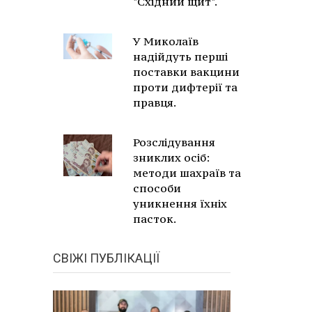
"Східний щит".
У Миколаїв
надійдуть перші
поставки вакцини
проти дифтерії та
правця.
Розслідування
зниклих осіб:
методи шахраїв та
способи
уникнення їхніх
пасток.
СВІЖІ ПУБЛІКАЦІЇ