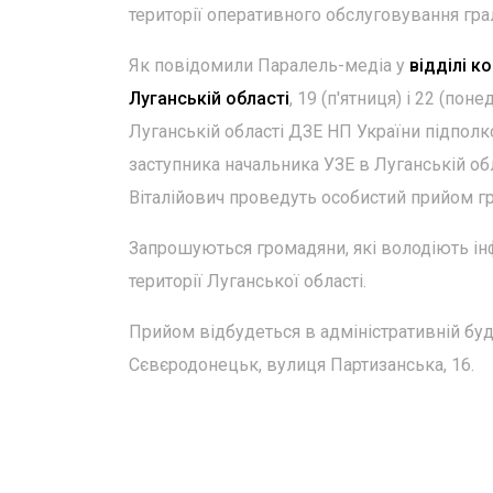
території оперативного обслуговування гра
Як повідомили Паралель-медіа у
відділі к
Луганській області
, 19 (п'ятниця) і 22 (пон
Луганській області ДЗЕ НП України підполк
заступника начальника УЗЕ в Луганській об
Віталійович проведуть особистий прийом г
Запрошуються громадяни, які володіють ін
території Луганської області.
Прийом відбудеться в адміністративній буд
Сєвєродонецьк, вулиця Партизанська, 16.