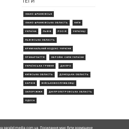
ТЕГИ
ІВАНО-ФРАНКІВСЬК
ІВАНО-ФРАНКІВСЬКА ОБЛАСТЬ
КИЇВ
УКРАЇНА
ЛЬВІВ
РОСІЯ
УКРАЇНЦІ
ЛЬВІВСЬКА ОБЛАСТЬ
КРИМІНАЛЬНИЙ КОДЕКС УКРАЇНИ
ПРИКАРПАТТЯ
ЗБРОЙНІ СИЛИ УКРАЇНИ
УКРАЇНСЬКА ГРИВНЯ
ДНІПРО
КИЇВСЬКА ОБЛАСТЬ
ДОНЕЦЬКА ОБЛАСТЬ
ХАРКІВ
ВІЙСЬКОВОСЛУЖБОВЦІ
ЗАПОРІЖЖЯ
ДНІПРОПЕТРОВСЬКА ОБЛАСТЬ
ОДЕСА
а paralel-media.com.ua. Посилання має бути розміщене