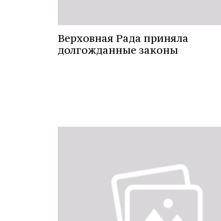
Верховная Рада приняла
долгожданные законы