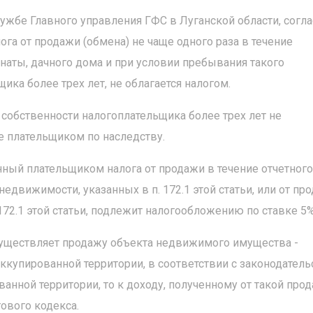
жбе Главного управления ГФС в Луганской области, соглас
га от продажи (обмена) не чаще одного раза в течение
мнаты, дачного дома и при условии пребывания такого
ка более трех лет, не облагается налогом.
собственности налогоплательщика более трех лет не
е плательщиком по наследству.
ченный плательщиком налога от продажи в течение отчетного
недвижимости, указанных в п. 172.1 этой статьи, или от пр
172.1 этой статьи, подлежит налогообложению по ставке 5%
осуществляет продажу объекта недвижимого имущества -
оккупированной территории, в соответствии с законодател
нной территории, то к доходу, полученному от такой прод
ового кодекса.