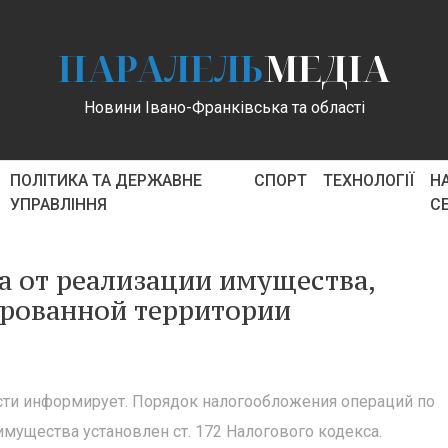
ПАРАЛЕЛЬ
МЕДІА
Новини Івано-Франківська та області
ПОЛІТИКА ТА ДЕРЖАВНЕ
СПОРТ
ТЕХНОЛОГІЇ
Н
УПРАВЛІННЯ
С
 от реализации имущества,
ированной территории
сти информирует. Порядок налогообложения операций по
мущества установлен ст. 172 Налогового кодекса.