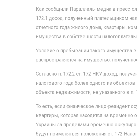
Как сообщили Параллель-медиа в пресс-слу
172.1 доход, полученный плательщиком нало
отчетного года жилого дома, квартиры, ко
имущества в собственности налогоплательщи
Условие о пребывании такого имущества в 
распространяется на имущество, полученно
Согласно п. 172.2 ст. 172 НКУ доход, полу
налогового года более одного из объектов 
объекта недвижимости, не указанного в п. 
То есть, если физическое лицо-резидент 
квартиры, которая находится на временно 
Украины за пределами временно оккупирова
будут применяться положения ст. 172 Налог