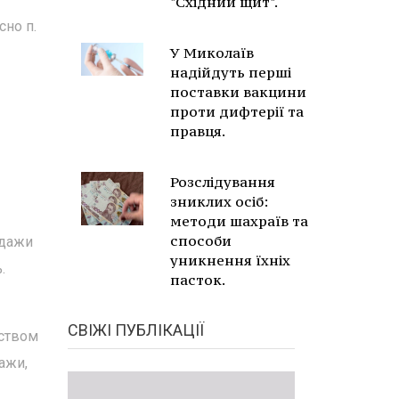
"Східний щит".
но п.
У Миколаїв
надійдуть перші
поставки вакцини
проти дифтерії та
правця.
Розслідування
зниклих осіб:
методи шахраїв та
способи
одажи
уникнення їхніх
.
пасток.
СВІЖІ ПУБЛІКАЦІЇ
ьством
ажи,