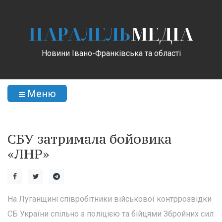
ПАРАЛЕЛЬ
МЕДІА
Новини Івано-Франківська та області
Меню
СБУ затримала бойовика
«ЛНР»
На Луганщині співробітники військової контррозвідки
СБ України спільно з поліцією та бійцями Збройних сил