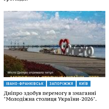
ІВАНО-ФРАНКІВСЬК
ЗАПОРІЖЖЯ
КИЇВ
Дніпро здобув перемогу в змаганні
"Молодіжна столиця України-2026".