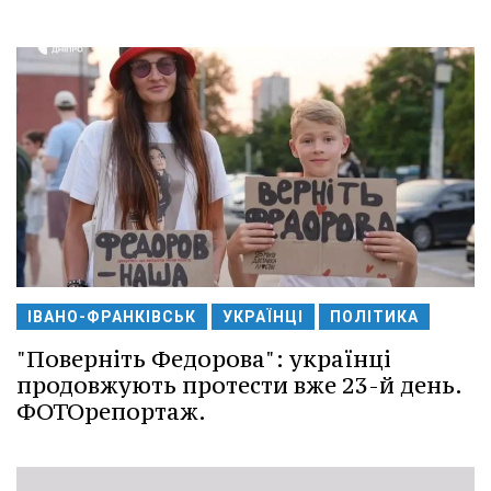
ІВАНО-ФРАНКІВСЬК
УКРАЇНЦІ
ПОЛІТИКА
"Поверніть Федорова": українці
продовжують протести вже 23-й день.
ФОТОрепортаж.