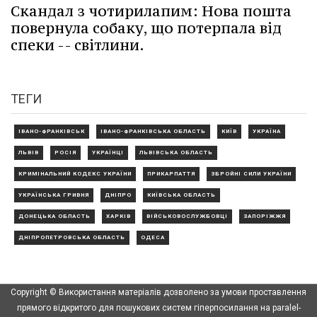
Скандал з чотирилапим: Нова пошта
повернула собаку, що потерпала від
спеки -- світлини.
ТЕГИ
ІВАНО-ФРАНКІВСЬК
ІВАНО-ФРАНКІВСЬКА ОБЛАСТЬ
КИЇВ
УКРАЇНА
ЛЬВІВ
РОСІЯ
УКРАЇНЦІ
ЛЬВІВСЬКА ОБЛАСТЬ
КРИМІНАЛЬНИЙ КОДЕКС УКРАЇНИ
ПРИКАРПАТТЯ
ЗБРОЙНІ СИЛИ УКРАЇНИ
УКРАЇНСЬКА ГРИВНЯ
ДНІПРО
КИЇВСЬКА ОБЛАСТЬ
ДОНЕЦЬКА ОБЛАСТЬ
ХАРКІВ
ВІЙСЬКОВОСЛУЖБОВЦІ
ЗАПОРІЖЖЯ
ДНІПРОПЕТРОВСЬКА ОБЛАСТЬ
ОДЕСА
Copyright © Використання матеріалів дозволено за умови проставлення
прямого відкритого для пошукових систем гіперпосилання на paralel-