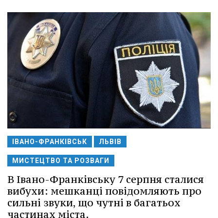
ІВАНО-ФРАНКІВСЬК
ЛЬВІВ
МИСТЕЦТВО ТА РОЗВАГИ
В Івано-Франківську 7 серпня сталися
вибухи: мешканці повідомляють про
сильні звуки, що чутні в багатьох
частинах міста.