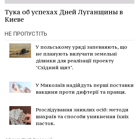
Тука об успехах Дней Луганщины в
Киеве
НЕ ПРОПУСТІТЬ
У польському уряді запевняють, що
не планують вилучати земельні
ділянки для реалізації проекту
"Східний щит".
У Миколаїв надійдуть перші поставки
вакцини проти дифтерії та правця.
Розслідування зниклих осіб: методи
шахраїв та способи уникнення їхніх
пасток.