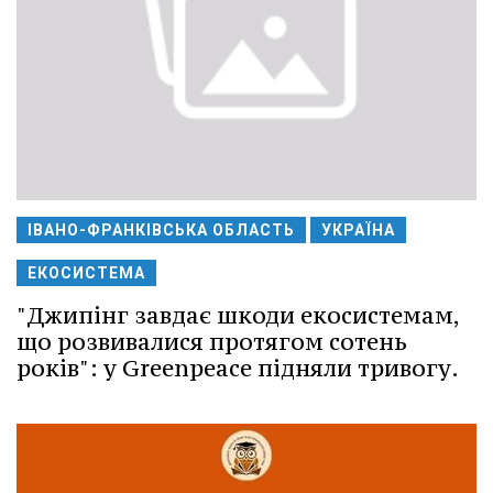
ІВАНО-ФРАНКІВСЬКА ОБЛАСТЬ
УКРАЇНА
ЕКОСИСТЕМА
"Джипінг завдає шкоди екосистемам,
що розвивалися протягом сотень
років": у Greenpeace підняли тривогу.