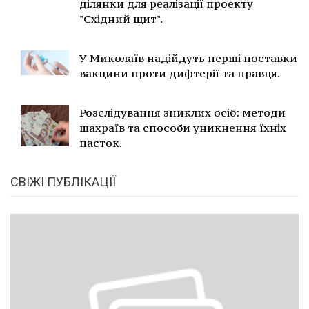
ділянки для реалізації проекту
"Східний щит".
У Миколаїв надійдуть перші поставки
вакцини проти дифтерії та правця.
Розслідування зниклих осіб: методи
шахраїв та способи уникнення їхніх
пасток.
СВІЖІ ПУБЛІКАЦІЇ