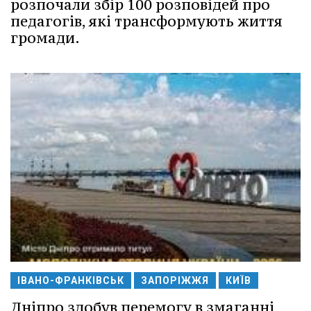
розпочали збір 100 розповідей про
педагогів, які трансформують життя
громади.
ІВАНО-ФРАНКІВСЬК
ЗАПОРІЖЖЯ
КИЇВ
Дніпро здобув перемогу в змаганні