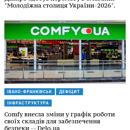
"Молодіжна столиця України-2026".
ІВАНО-ФРАНКІВСЬК
ДЕФІЦИТ
ІНФРАСТРУКТУРА
Comfy внесла зміни у графік роботи
своїх складів для забезпечення
безпеки -- Delo.ua