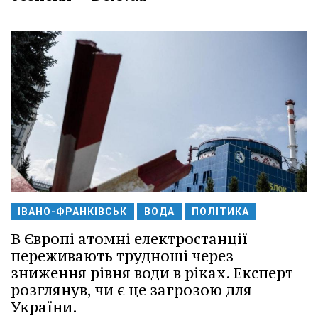
ІВАНО-ФРАНКІВСЬК
ВОДА
ПОЛІТИКА
В Європі атомні електростанції
переживають труднощі через
зниження рівня води в ріках. Експерт
розглянув, чи є це загрозою для
України.