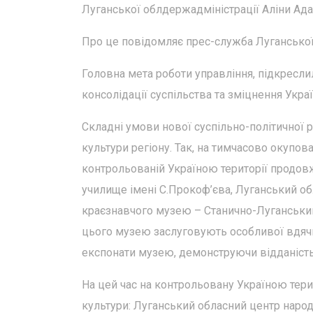
Луганської облдержадміністрації Аліни Ада
Про це повідомляє прес-служба Луганської 
Головна мета роботи управління, підкресли
консолідації суспільства та зміцнення Укра
Складні умови нової суспільно-політичної р
культури регіону. Так, на тимчасово окупова
контрольованій Україною території продо
училище імені С.Прокоф’єва, Луганський об
краєзнавчого музею – Станично-Луганський
цього музею заслуговують особливої вдячн
експонати музею, демонструючи відданість 
На цей час на контрольовану Україною тер
культури: Луганський обласний центр наро