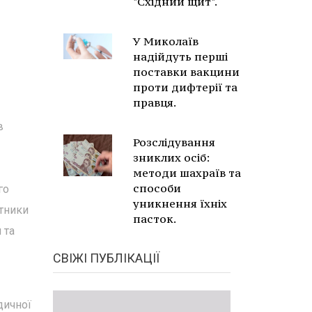
"Східний щит".
У Миколаїв
надійдуть перші
поставки вакцини
проти дифтерії та
правця.
в
Розслідування
зниклих осіб:
методи шахраїв та
способи
го
уникнення їхніх
ітники
пасток.
 та
СВІЖІ ПУБЛІКАЦІЇ
дичної