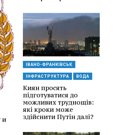
ІВАНО-ФРАНКІВСЬК
ІНФРАСТРУКТУРА
ВОДА
Киян просять
підготуватися до
можливих труднощів:
які кроки може
здійснити Путін далі?
 и