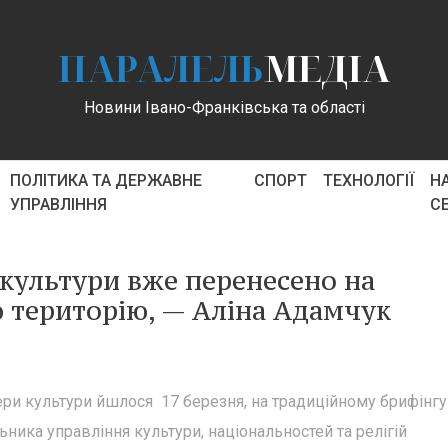
ПАРАЛЕЛЬ
МЕДІА
Новини Івано-Франківська та області
ПОЛІТИКА ТА ДЕРЖАВНЕ
СПОРТ
ТЕХНОЛОГІЇ
Н
УПРАВЛІННЯ
С
 культури вже перенесено на
 територію, — Аліна Адамчук
ери культури йшлося 17 березня, на традиційному брифінгу
ьника управління культури, національностей та релігій