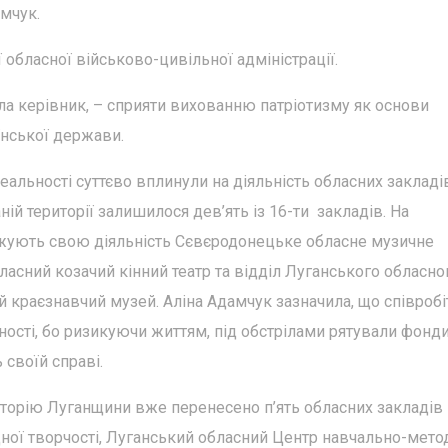
мчук.
обласної військово-цивільної адміністрації.
ла керівник, – сприяти вихованню патріотизму як основи
їнської держави.
еальності суттєво вплинули на діяльність обласних закладі
ній території залишилося дев’ять із 16-ти закладів. На
вжують свою діяльність Сєвєродонецьке обласне музичне
ласний козачий кінний театр та відділ Луганського обласно
 краєзнавчий музей. Аліна Адамчук зазначила, що співроб
ості, бо ризикуючи життям, під обстрілами рятували фонди
своїй справі.
иторію Луганщини вже перенесено п’ять обласних закладів
дної творчості, Луганський обласний Центр навчально-мето