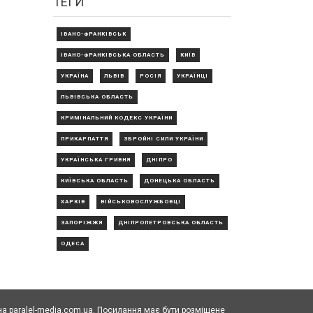
ТЕГИ
ІВАНО-ФРАНКІВСЬК
ІВАНО-ФРАНКІВСЬКА ОБЛАСТЬ
КИЇВ
УКРАЇНА
ЛЬВІВ
РОСІЯ
УКРАЇНЦІ
ЛЬВІВСЬКА ОБЛАСТЬ
КРИМІНАЛЬНИЙ КОДЕКС УКРАЇНИ
ПРИКАРПАТТЯ
ЗБРОЙНІ СИЛИ УКРАЇНИ
УКРАЇНСЬКА ГРИВНЯ
ДНІПРО
КИЇВСЬКА ОБЛАСТЬ
ДОНЕЦЬКА ОБЛАСТЬ
ХАРКІВ
ВІЙСЬКОВОСЛУЖБОВЦІ
ЗАПОРІЖЖЯ
ДНІПРОПЕТРОВСЬКА ОБЛАСТЬ
ОДЕСА
а paralel-media.com.ua. Посилання має бути розміщене