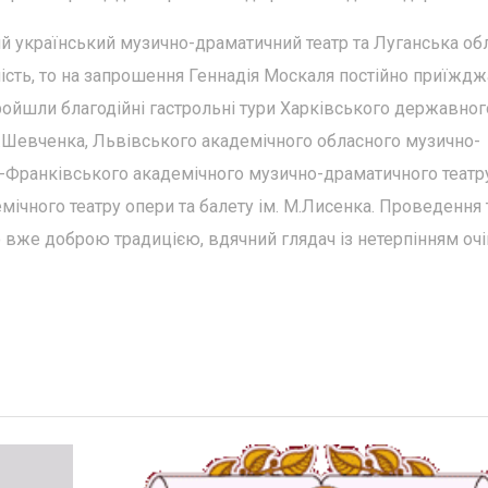
й український музично-драматичний театр та Луганська об
сть, то на запрошення Геннадія Москаля постійно приїжд
пройшли благодійні гастрольні тури Харківського державног
Г.Шевченка, Львівського академічного обласного музично-
о-Франківського академічного музично-драматичного театру
мічного театру опери та балету ім. М.Лисенка. Проведення 
о вже доброю традицією, вдячний глядач із нетерпінням очі