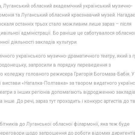
ва, Луганський обласний академічний український музично-
рмонія та Луганський обласний краєзнавчий музей. Нагадає
каля останніх трьох стало можливим лише зараз – після
ивільної адміністрації. Бо раніше це саботувалося обласн
ної діяльності закладів культури.
ічного українського музично-драматичного театру, який з 
єродонецьку, запросили в порядку переведення з
 коледжу головного режисера Григорія Богомаза-Бабія. У 
 вистави «Наталка-Полтавка» за твором видатного україн
театри з інших регіонів допомагають відродженню закладів
 інше. До речі, зараз тут проходить і конкурс артистів до т
бітників до Луганської обласної філармонії, яка теж буде
переговори щодо запрошення до роботи відомих диригентів