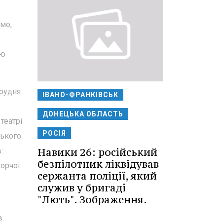
мо,
ою
грудня
ІВАНО-ФРАНКІВСЬК
ДОНЕЦЬКА ОБЛАСТЬ
театрі
РОСІЯ
ського
Навики 26: російський
:
безпілотник ліквідував
ворчої
сержанта поліції, який
служив у бригаді
"Лють". Зображення.
.