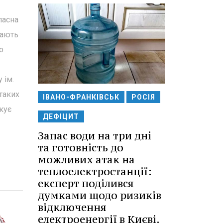
ласна
жають
о
 ім.
таких
ІВАНО-ФРАНКІВСЬК
РОСІЯ
кує
ДЕФІЦИТ
Запас води на три дні
та готовність до
можливих атак на
теплоелектростанції:
експерт поділився
думками щодо ризиків
відключення
електроенергії в Києві.