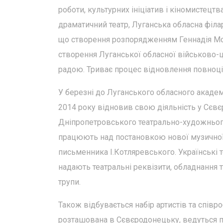
роботи, культурних ініціатив і кіномистецт
драматичний театр, Луганська обласна філа
що створення розпорядженням Геннадія Мос
створення Луганської обласної військово-ц
радою. Триває процес відновлення повноцін
У березні до Луганського обласного академ
2014 року відновив свою діяльність у Сєв
Дніпропетровського театрально-художнього
працюють над постановкою нової музичної
письменника І.Котляревського. Українські 
надають театральні реквізити, обладнання та
трупи.
Також відбувається набір артистів та співро
розташована в Сєвєродонецьку, ведуться 