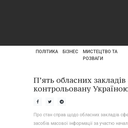
ПОЛІТИКА
БІЗНЕС
МИСТЕЦТВО ТА
РОЗВАГИ
П’ять обласних закладів
контрольовану Україною
Про стан справ щодо обласних закладів сф
засобів масової інформації за участю начал