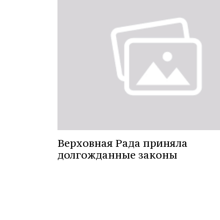
Верховная Рада приняла
долгожданные законы