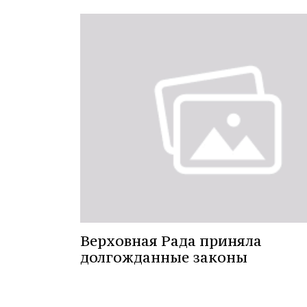
Верховная Рада приняла
долгожданные законы