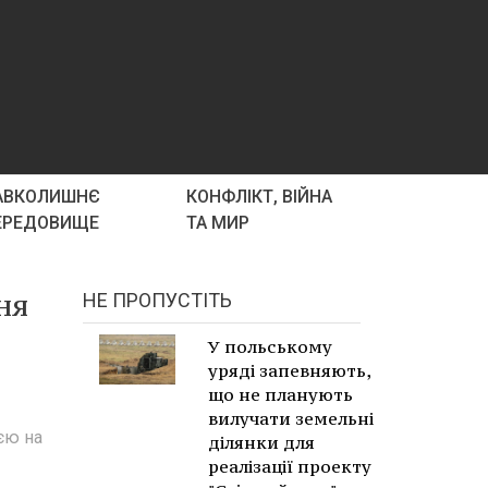
АВКОЛИШНЄ
КОНФЛІКТ, ВІЙНА
ЕРЕДОВИЩЕ
ТА МИР
ня
НЕ ПРОПУСТІТЬ
У польському
уряді запевняють,
що не планують
вилучати земельні
єю на
ділянки для
реалізації проекту