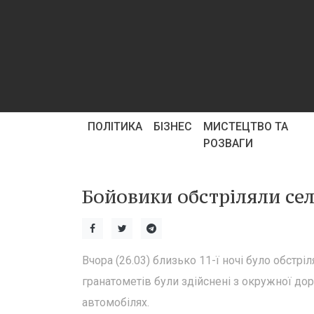
ПОЛІТИКА
БІЗНЕС
МИСТЕЦТВО ТА
РОЗВАГИ
Бойовики обстріляли сел
Вчора (26.03) близько 11-ї ночі було обстрі
гранатометів були здійснені з окружної д
автомобілях.