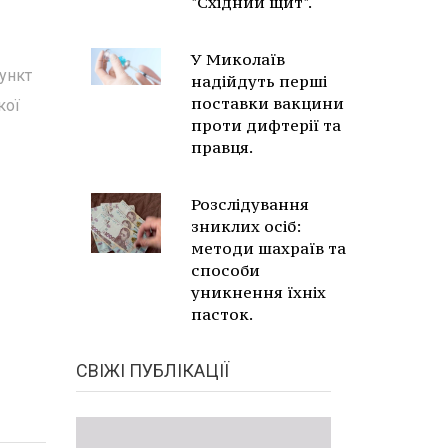
"Східний щит".
У Миколаїв
пункт
надійдуть перші
поставки вакцини
кої
проти дифтерії та
правця.
Розслідування
зниклих осіб:
методи шахраїв та
способи
уникнення їхніх
пасток.
СВІЖІ ПУБЛІКАЦІЇ