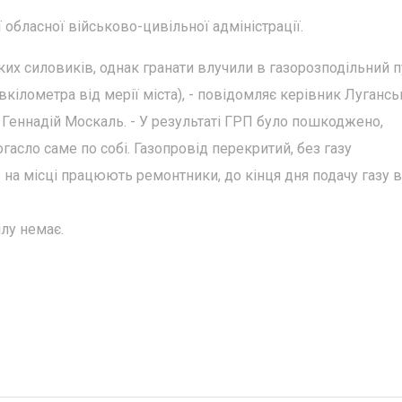
обласної військово-цивільної адміністрації.
ких силовиків, однак гранати влучили в газорозподільний 
вкілометра від мерії міста), - повідомляє керівник Лугансь
ї Геннадій Москаль. - У результаті ГРП було пошкоджено,
гасло саме по собі. Газопровід перекритий, без газу
 на місці працюють ремонтники, до кінця дня подачу газу в
ілу немає.