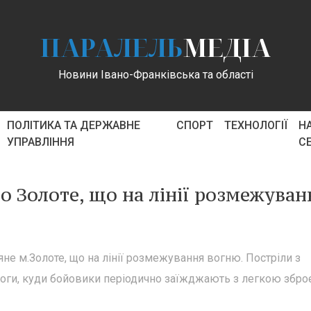
ПАРАЛЕЛЬ
МЕДІА
Новини Івано-Франківська та області
ПОЛІТИКА ТА ДЕРЖАВНЕ
СПОРТ
ТЕХНОЛОГІЇ
Н
УПРАВЛІННЯ
С
о Золоте, що на лінії розмежуван
ляне м.Золоте, що на лінії розмежування вогню. Постріли з
ороги, куди бойовики періодично заїжджають з легкою збро