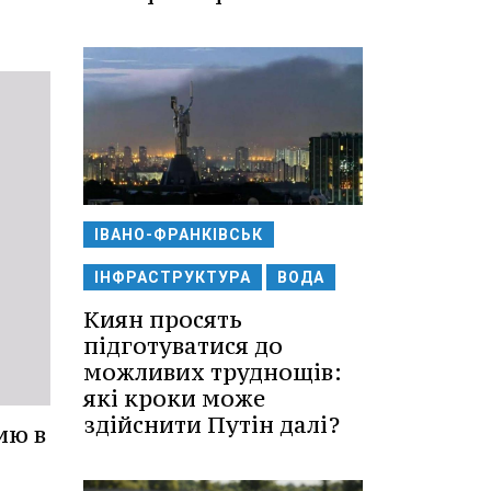
ІВАНО-ФРАНКІВСЬК
ІНФРАСТРУКТУРА
ВОДА
Киян просять
підготуватися до
можливих труднощів:
які кроки може
здійснити Путін далі?
ию в