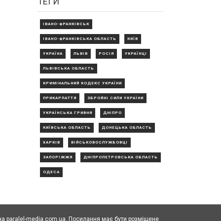
ТЕГИ
ІВАНО-ФРАНКІВСЬК
ІВАНО-ФРАНКІВСЬКА ОБЛАСТЬ
КИЇВ
УКРАЇНА
ЛЬВІВ
РОСІЯ
УКРАЇНЦІ
ЛЬВІВСЬКА ОБЛАСТЬ
КРИМІНАЛЬНИЙ КОДЕКС УКРАЇНИ
ПРИКАРПАТТЯ
ЗБРОЙНІ СИЛИ УКРАЇНИ
УКРАЇНСЬКА ГРИВНЯ
ДНІПРО
КИЇВСЬКА ОБЛАСТЬ
ДОНЕЦЬКА ОБЛАСТЬ
ХАРКІВ
ВІЙСЬКОВОСЛУЖБОВЦІ
ЗАПОРІЖЖЯ
ДНІПРОПЕТРОВСЬКА ОБЛАСТЬ
ОДЕСА
а paralel-media.com.ua. Посилання має бути розміщене