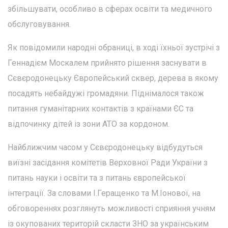
збільшувати, особливо в сферах освіти та медичного
обслуговування.
Як повідомили народні обраниці, в ході їхньої зустрічі з
Геннадієм Москалем прийнято рішення заснувати в
Сєвєродонецьку Європейський сквер, дерева в якому
посадять небайдужі громадяни. Піднімалося також
питання гуманітарних контактів з країнами ЄС та
відпочинку дітей із зони АТО за кордоном.
Найближчим часом у Сєвєродонецьку відбудуться
виїзні засідання комітетів Верховної Ради України з
питань науки і освіти та з питань європейської
інтеграції. За словами І.Геращенко та М.Іонової, на
обговореннях розглянуть можливості сприяння учням
із окупованих територій скласти ЗНО за українським