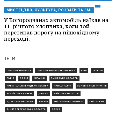
МИСТЕЦТВО, КУЛЬТУРА, РОЗВАГИ ТА ЗМІ
У Богородчанах автомобіль наїхав на
11-річного хлопчика, коли той
перетинав дорогу на пішохідному
переході.
ТЕГИ
ІВАНО-ФРАНКІВСЬК
ІВАНО-ФРАНКІВСЬКА ОБЛАСТЬ
КИЇВ
УКРАЇНА
ЛЬВІВ
РОСІЯ
УКРАЇНЦІ
ЛЬВІВСЬКА ОБЛАСТЬ
КРИМІНАЛЬНИЙ КОДЕКС УКРАЇНИ
ПРИКАРПАТТЯ
ЗБРОЙНІ СИЛИ УКРАЇНИ
УКРАЇНСЬКА ГРИВНЯ
ДНІПРО
КИЇВСЬКА ОБЛАСТЬ
ДОНЕЦЬКА ОБЛАСТЬ
ХАРКІВ
ВІЙСЬКОВОСЛУЖБОВЦІ
ЗАПОРІЖЖЯ
ДНІПРОПЕТРОВСЬКА ОБЛАСТЬ
ОДЕСА