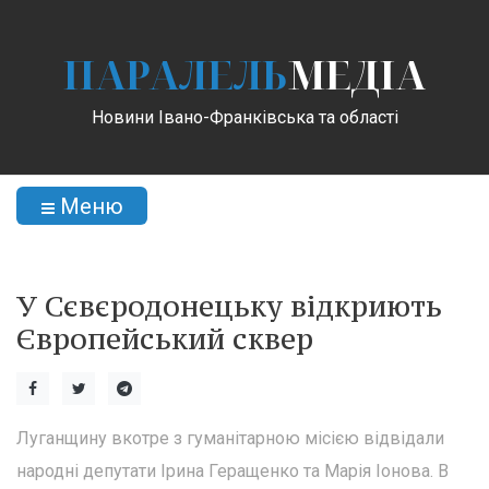
ПАРАЛЕЛЬ
МЕДІА
Новини Івано-Франківська та області
Меню
У Сєвєродонецьку відкриють
Європейський сквер
Луганщину вкотре з гуманітарною місією відвідали
народні депутати Ірина Геращенко та Марія Іонова. В