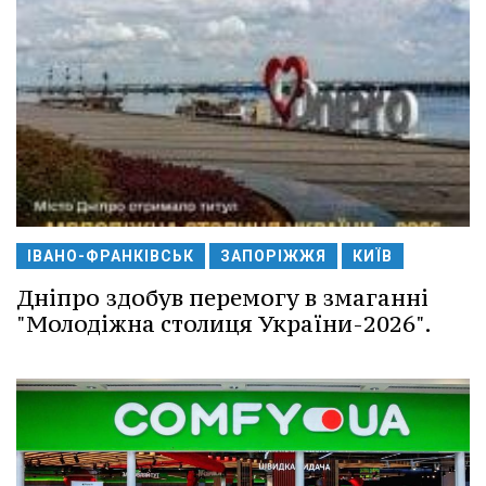
ІВАНО-ФРАНКІВСЬК
ЗАПОРІЖЖЯ
КИЇВ
Дніпро здобув перемогу в змаганні
"Молодіжна столиця України-2026".