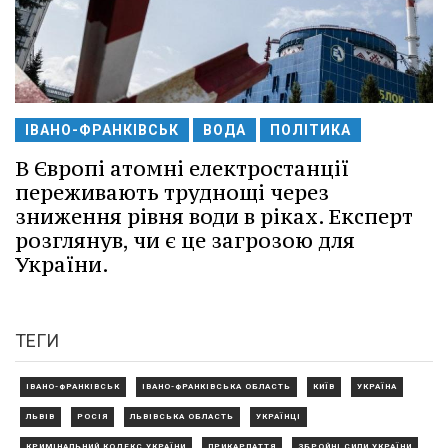
ІВАНО-ФРАНКІВСЬК
ВОДА
ПОЛІТИКА
В Європі атомні електростанції
переживають труднощі через
зниження рівня води в ріках. Експерт
розглянув, чи є це загрозою для
України.
ТЕГИ
ІВАНО-ФРАНКІВСЬК
ІВАНО-ФРАНКІВСЬКА ОБЛАСТЬ
КИЇВ
УКРАЇНА
ЛЬВІВ
РОСІЯ
ЛЬВІВСЬКА ОБЛАСТЬ
УКРАЇНЦІ
КРИМІНАЛЬНИЙ КОДЕКС УКРАЇНИ
ПРИКАРПАТТЯ
ЗБРОЙНІ СИЛИ УКРАЇНИ