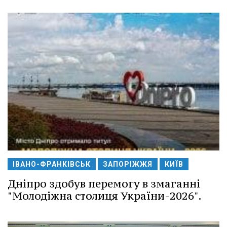
ІВАНО-ФРАНКІВСЬК
ЗАПОРІЖЖЯ
КИЇВ
Дніпро здобув перемогу в змаганні
"Молодіжна столиця України-2026".