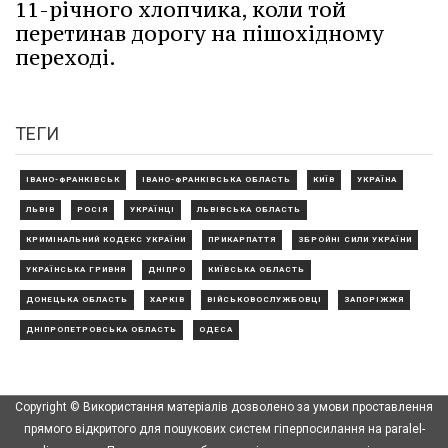
11-річного хлопчика, коли той
перетинав дорогу на пішохідному
переході.
ТЕГИ
ІВАНО-ФРАНКІВСЬК
ІВАНО-ФРАНКІВСЬКА ОБЛАСТЬ
КИЇВ
УКРАЇНА
ЛЬВІВ
РОСІЯ
УКРАЇНЦІ
ЛЬВІВСЬКА ОБЛАСТЬ
КРИМІНАЛЬНИЙ КОДЕКС УКРАЇНИ
ПРИКАРПАТТЯ
ЗБРОЙНІ СИЛИ УКРАЇНИ
УКРАЇНСЬКА ГРИВНЯ
ДНІПРО
КИЇВСЬКА ОБЛАСТЬ
ДОНЕЦЬКА ОБЛАСТЬ
ХАРКІВ
ВІЙСЬКОВОСЛУЖБОВЦІ
ЗАПОРІЖЖЯ
ДНІПРОПЕТРОВСЬКА ОБЛАСТЬ
ОДЕСА
Copyright © Використання матеріалів дозволено за умови проставлення
прямого відкритого для пошукових систем гіперпосилання на paralel-