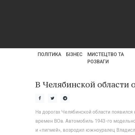
ПОЛІТИКА
БІЗНЕС
МИСТЕЦТВО ТА
РОЗВАГИ
В Челябинской области 
На дорогах Челябинской области появился
времен ВОв. Автомобиль 1943-го модельно
и «пигмей», возродил южноуралец Владис