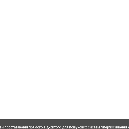
ови проставлення прямого відкритого для пошукових систем гіперпосилання н