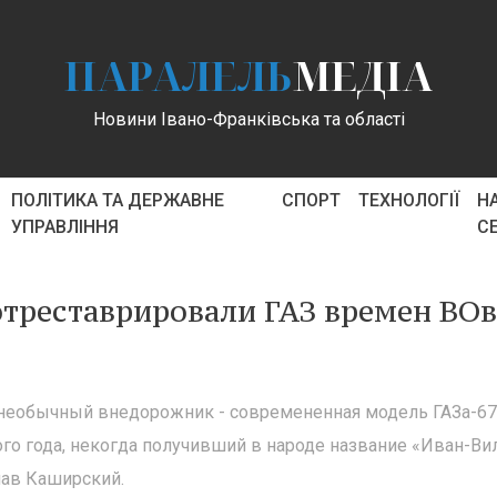
ПАРАЛЕЛЬ
МЕДІА
Новини Івано-Франківська та області
ПОЛІТИКА ТА ДЕРЖАВНЕ
СПОРТ
ТЕХНОЛОГІЇ
Н
УПРАВЛІННЯ
С
отреставрировали ГАЗ времен ВОв
 необычный внедорожник - современенная модель ГАЗа-67
го года, некогда получивший в народе название «Иван-Ви
лав Каширский.