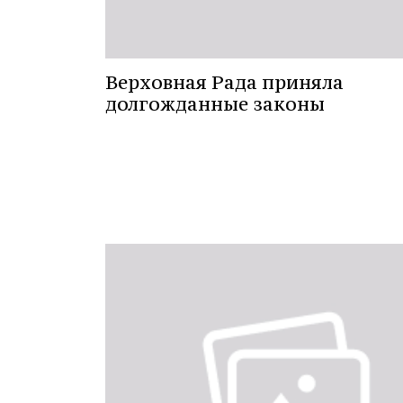
Верховная Рада приняла
долгожданные законы