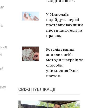
"Східний щит".
му
У Миколаїв
надійдуть перші
поставки вакцини
 в
проти дифтерії та
правця.
енил
Розслідування
н
зниклих осіб:
методи шахраїв та
способи
ый
уникнення їхніх
пасток.
 ему
СВІЖІ ПУБЛІКАЦІЇ