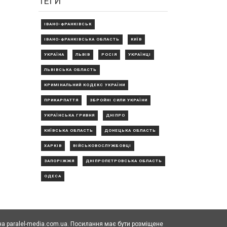
ТЕГИ
ІВАНО-ФРАНКІВСЬК
ІВАНО-ФРАНКІВСЬКА ОБЛАСТЬ
КИЇВ
УКРАЇНА
ЛЬВІВ
РОСІЯ
УКРАЇНЦІ
ЛЬВІВСЬКА ОБЛАСТЬ
КРИМІНАЛЬНИЙ КОДЕКС УКРАЇНИ
ПРИКАРПАТТЯ
ЗБРОЙНІ СИЛИ УКРАЇНИ
УКРАЇНСЬКА ГРИВНЯ
ДНІПРО
КИЇВСЬКА ОБЛАСТЬ
ДОНЕЦЬКА ОБЛАСТЬ
ХАРКІВ
ВІЙСЬКОВОСЛУЖБОВЦІ
ЗАПОРІЖЖЯ
ДНІПРОПЕТРОВСЬКА ОБЛАСТЬ
ОДЕСА
а paralel-media.com.ua. Посилання має бути розміщене