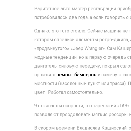
Раритетное авто мастер реставрации приоб
потребовалось два года, а если говорить 
Однако это того стоило. Сейчас машина не 
котором сплелись элементы ретро-джипа, 
«продвинутого» «Jeep Wrangler». Сам Каши
модные тенденции, но в первую очередь с
двигатель, силовую передачу, покрыл сало
произвел
ремонт бамперов
и замену клакс
местности (населенный пункт или трасса).
цвет. Работал самостоятельно.
Что касается скорости, то старенький «ГАЗ
позволяют преодолевать мягкие рессоры и
В скором времени Владислав Каширский, о