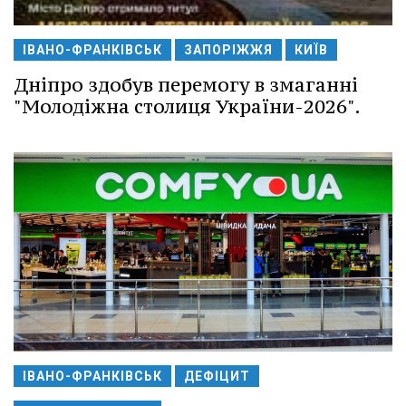
ІВАНО-ФРАНКІВСЬК
ЗАПОРІЖЖЯ
КИЇВ
Дніпро здобув перемогу в змаганні
"Молодіжна столиця України-2026".
ІВАНО-ФРАНКІВСЬК
ДЕФІЦИТ