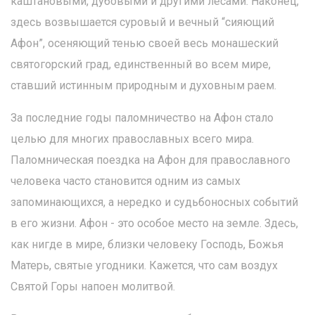
каштановыми, дубовыми и другими лесами. Наконец,
здесь возвышается суровый и вечный “сияющий
Афон”, осеняющий тенью своей весь монашеский
святогорский град, единственный во всем мире,
ставший истинным природным и духовным раем.
За последние годы паломничество на Афон стало
целью для многих православных всего мира.
Паломническая поездка на Афон для православного
человека часто становится одним из самых
запоминающихся, а нередко и судьбоносных событий
в его жизни. Афон - это особое место на земле. Здесь,
как нигде в мире, близки человеку Господь, Божья
Матерь, святые угодники. Кажется, что сам воздух
Святой Горы напоен молитвой.