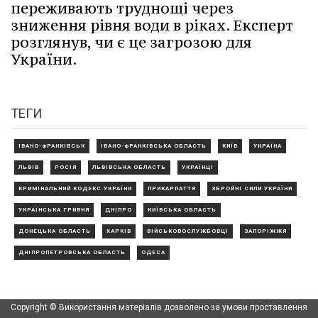
переживають труднощі через
зниження рівня води в ріках. Експерт
розглянув, чи є це загрозою для
України.
ТЕГИ
ІВАНО-ФРАНКІВСЬК
ІВАНО-ФРАНКІВСЬКА ОБЛАСТЬ
КИЇВ
УКРАЇНА
ЛЬВІВ
РОСІЯ
ЛЬВІВСЬКА ОБЛАСТЬ
УКРАЇНЦІ
КРИМІНАЛЬНИЙ КОДЕКС УКРАЇНИ
ПРИКАРПАТТЯ
ЗБРОЙНІ СИЛИ УКРАЇНИ
УКРАЇНСЬКА ГРИВНЯ
ДНІПРО
КИЇВСЬКА ОБЛАСТЬ
ДОНЕЦЬКА ОБЛАСТЬ
ХАРКІВ
ВІЙСЬКОВОСЛУЖБОВЦІ
ЗАПОРІЖЖЯ
ДНІПРОПЕТРОВСЬКА ОБЛАСТЬ
ОДЕСА
Copyright © Використання матеріалів дозволено за умови проставлення