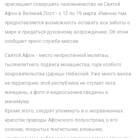
приглашает совершить паломничество на Святой
Афон в Великий Пост - с 12 по 19 марта. Именно там
предоставляется возможность оставить все заботы о
мире и предаться духовному возрождению. Об этом
сообщает пресс-служба миссии.
Святой Афон - место непрестанной молитвы,
тысячелетнего подвига монашества, гора особого
покровительства Царицы Небесной. Уже много веков
на территорию этой республики не ступает нога
женщины, а фото и видеосъемка сведены к
минимуму.
Кроме этого, следует упомянуть и о несравненных
красотах природы Афонского полуострова, о его
склонах, покрытых тенгистыми, еловыми,