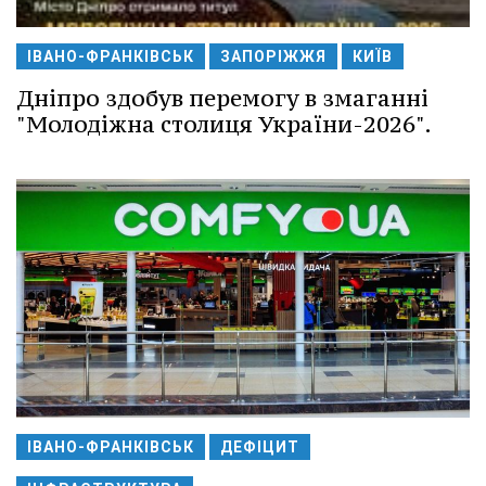
ІВАНО-ФРАНКІВСЬК
ЗАПОРІЖЖЯ
КИЇВ
Дніпро здобув перемогу в змаганні
"Молодіжна столиця України-2026".
ІВАНО-ФРАНКІВСЬК
ДЕФІЦИТ