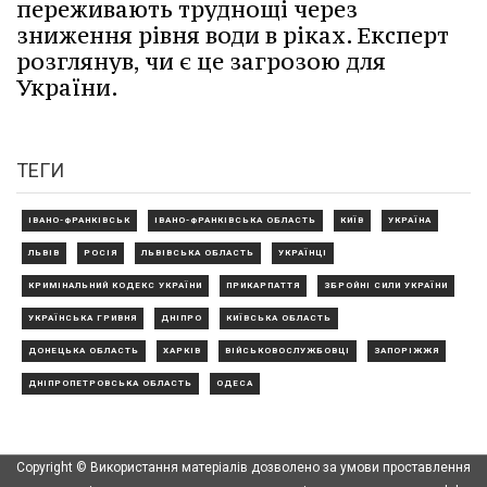
переживають труднощі через
зниження рівня води в ріках. Експерт
розглянув, чи є це загрозою для
України.
ТЕГИ
ІВАНО-ФРАНКІВСЬК
ІВАНО-ФРАНКІВСЬКА ОБЛАСТЬ
КИЇВ
УКРАЇНА
ЛЬВІВ
РОСІЯ
ЛЬВІВСЬКА ОБЛАСТЬ
УКРАЇНЦІ
КРИМІНАЛЬНИЙ КОДЕКС УКРАЇНИ
ПРИКАРПАТТЯ
ЗБРОЙНІ СИЛИ УКРАЇНИ
УКРАЇНСЬКА ГРИВНЯ
ДНІПРО
КИЇВСЬКА ОБЛАСТЬ
ДОНЕЦЬКА ОБЛАСТЬ
ХАРКІВ
ВІЙСЬКОВОСЛУЖБОВЦІ
ЗАПОРІЖЖЯ
ДНІПРОПЕТРОВСЬКА ОБЛАСТЬ
ОДЕСА
Copyright © Використання матеріалів дозволено за умови проставлення