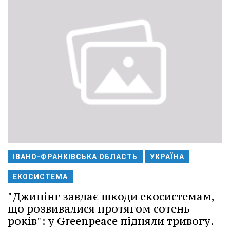
ІВАНО-ФРАНКІВСЬКА ОБЛАСТЬ
УКРАЇНА
ЕКОСИСТЕМА
"Джипінг завдає шкоди екосистемам,
що розвивалися протягом сотень
років": у Greenpeace підняли тривогу.