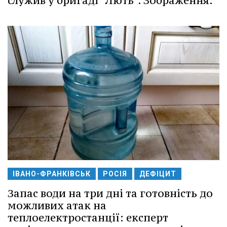
служив у бригаді "Лють". Зображення.
ІВАНО-ФРАНКІВСЬК
РОСІЯ
ДЕФІЦИТ
Запас води на три дні та готовність до
можливих атак на
теплоелектростанції: експерт