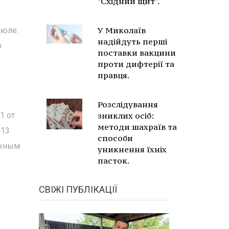
"Східний щит".
У Миколаїв
июле.
надійдуть перші
о
поставки вакцини
проти дифтерії та
правця.
Розслідування
1 от
зниклих осіб:
методи шахраїв та
413
способи
ожным
уникнення їхніх
пасток.
СВІЖІ ПУБЛІКАЦІЇ