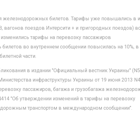
ния железнодорожных билетов. Тарифы уже повышались в 
В, вагонов поездов Интерсити + и пригородных поездов) в
изменились тарифы на перевозку пассажиров
 билетов во внутреннем сообщении повысилась на 10%, в
билетной части.
бликования в издании "Официальный вестник Украины" (N5
Министерства инфраструктуры Украины от 19 июня 2013 N
перевозку пассажиров, багажа и грузобагажа железнодор
N414 "Об утверждении изменений в тарифы на перевозку
нодорожным транспортом в международном сообщении".