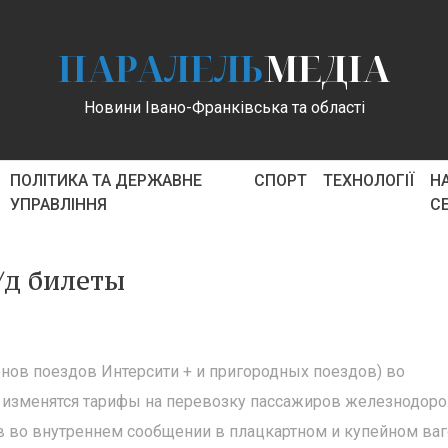
ПАРАЛЕЛЬ
МЕДІА
Новини Івано-Франківська та області
ПОЛІТИКА ТА ДЕРЖАВНЕ
СПОРТ
ТЕХНОЛОГІЇ
Н
УПРАВЛІННЯ
С
/д билеты
гонов поездов Интерсити + и пригородных поездов) во
 изменятся тарифы на перевозку пассажиров железнодо
ов во внутреннем сообщении в плацкартном и купейном ва