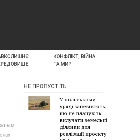
АВКОЛИШНЄ
КОНФЛІКТ, ВІЙНА
ЕРЕДОВИЩЕ
ТА МИР
НЕ ПРОПУСТІТЬ
У польському
уряді запевняють,
що не планують
вилучати земельні
рожным
ділянки для
реалізації проекту
гонах