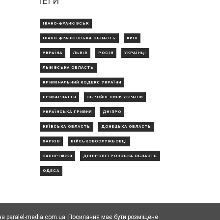
ТЕГИ
ІВАНО-ФРАНКІВСЬК
ІВАНО-ФРАНКІВСЬКА ОБЛАСТЬ
КИЇВ
УКРАЇНА
ЛЬВІВ
РОСІЯ
УКРАЇНЦІ
ЛЬВІВСЬКА ОБЛАСТЬ
КРИМІНАЛЬНИЙ КОДЕКС УКРАЇНИ
ПРИКАРПАТТЯ
ЗБРОЙНІ СИЛИ УКРАЇНИ
УКРАЇНСЬКА ГРИВНЯ
ДНІПРО
КИЇВСЬКА ОБЛАСТЬ
ДОНЕЦЬКА ОБЛАСТЬ
ХАРКІВ
ВІЙСЬКОВОСЛУЖБОВЦІ
ЗАПОРІЖЖЯ
ДНІПРОПЕТРОВСЬКА ОБЛАСТЬ
ОДЕСА
а paralel-media.com.ua. Посилання має бути розміщене