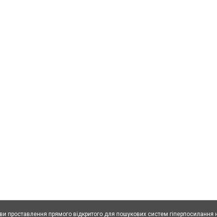
ови проставлення прямого відкритого для пошукових систем гіперпосилання н