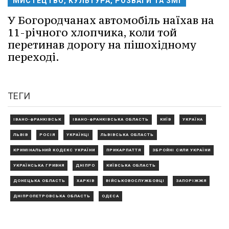
МИСТЕЦТВО, КУЛЬТУРА, РОЗВАГИ ТА ЗМІ
У Богородчанах автомобіль наїхав на
11-річного хлопчика, коли той
перетинав дорогу на пішохідному
переході.
ТЕГИ
ІВАНО-ФРАНКІВСЬК
ІВАНО-ФРАНКІВСЬКА ОБЛАСТЬ
КИЇВ
УКРАЇНА
ЛЬВІВ
РОСІЯ
УКРАЇНЦІ
ЛЬВІВСЬКА ОБЛАСТЬ
КРИМІНАЛЬНИЙ КОДЕКС УКРАЇНИ
ПРИКАРПАТТЯ
ЗБРОЙНІ СИЛИ УКРАЇНИ
УКРАЇНСЬКА ГРИВНЯ
ДНІПРО
КИЇВСЬКА ОБЛАСТЬ
ДОНЕЦЬКА ОБЛАСТЬ
ХАРКІВ
ВІЙСЬКОВОСЛУЖБОВЦІ
ЗАПОРІЖЖЯ
ДНІПРОПЕТРОВСЬКА ОБЛАСТЬ
ОДЕСА