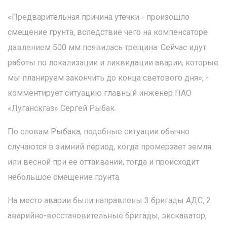
«Предварительная причина утечки - произошло
смещение грунта, вследствие чего на компенсаторе
давлением 500 мм появилась трещина. Сейчас идут
работы по локализации и ликвидации аварии, которые
мы планируем закончить до конца светового дня», -
комментирует ситуацию главный инженер ПАО
«Луганскгаз» Сергей Рыбак.
По словам Рыбака, подобные ситуации обычно
случаются в зимний период, когда промерзает земля
или весной при ее оттаивании, тогда и происходит
небольшое смещение грунта.
На место аварии были направлены 3 бригады АДС, 2
аварийно-восстановительные бригады, экскаватор,