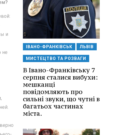
ем?
евой:
е
зы и
ІВАНО-ФРАНКІВСЬК
ЛЬВІВ
о не
МИСТЕЦТВО ТА РОЗВАГИ
В Івано-Франківську 7
серпня сталися вибухи:
мешканці
повідомляють про
сильні звуки, що чутні в
,
багатьох частинах
ней.
міста.
 верно
ьего-