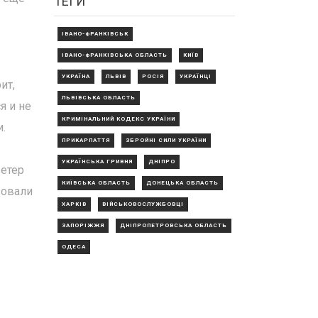
ТЕГИ
ІВАНО-ФРАНКІВСЬК
ІВАНО-ФРАНКІВСЬКА ОБЛАСТЬ
КИЇВ
УКРАЇНА
ЛЬВІВ
РОСІЯ
УКРАЇНЦІ
ит,
ЛЬВІВСЬКА ОБЛАСТЬ
я и не
КРИМІНАЛЬНИЙ КОДЕКС УКРАЇНИ
и.
ПРИКАРПАТТЯ
ЗБРОЙНІ СИЛИ УКРАЇНИ
УКРАЇНСЬКА ГРИВНЯ
ДНІПРО
ветер
КИЇВСЬКА ОБЛАСТЬ
ДОНЕЦЬКА ОБЛАСТЬ
вовали
ХАРКІВ
ВІЙСЬКОВОСЛУЖБОВЦІ
ЗАПОРІЖЖЯ
ДНІПРОПЕТРОВСЬКА ОБЛАСТЬ
ОДЕСА