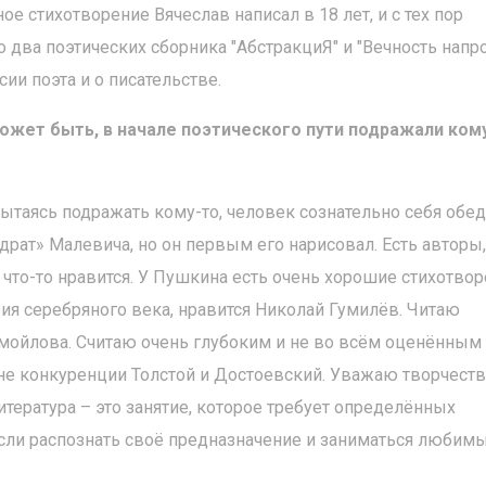
е стихотворение Вячеслав написал в 18 лет, и с тех пор
 два поэтических сборника "АбстракциЯ" и "Вечность напро
ии поэта и о писательстве.
может быть, в начале поэтического пути подражали ком
ытаясь подражать кому-то, человек сознательно себя обед
рат» Малевича, но он первым его нарисовал. Есть авторы,
 что-то нравится. У Пушкина есть очень хорошие стихотвор
ия серебряного века, нравится Николай Гумилёв. Читаю
амойлова. Считаю очень глубоким и не во всём оценённым 
не конкуренции Толстой и Достоевский. Уважаю творчест
итература – это занятие, которое требует определённых
если распознать своё предназначение и заниматься любим