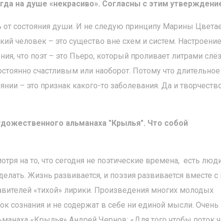
огда на душе «некрасиво». Согласны с этим утверждени
ть от состояния души. И не следую принципу Марины Цвета
ский человек – это существо вне схем и систем. Настроени
ия, что поэт – это Пьеро, который проливает литрами слё
стоянно счастливым или наоборот. Потому что длительное
ии – это признак какого-то заболевания. Да и творчеств
удожественного альманаха "Крылья". Что собой
тря на то, что сегодня не поэтические времена, есть люди
сделать. Жизнь развивается, и поэзия развивается вместе с 
тавителей «тихой» лирики. Произведения многих молодых
к сознания и не содержат в себе ни единой мысли. Очень
манаха «Крылья» Андрей Чернов: «Для того чтобы поток ч