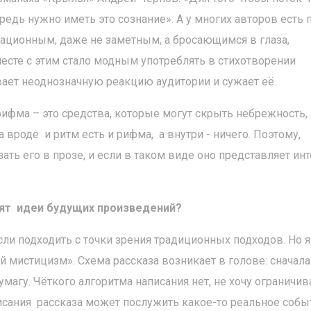
едь нужно иметь это сознание». А у многих авторов есть п
кационным, даже не заметным, а бросающимся в глаза,
месте с этим стало модным употреблять в стихотворении
ает неоднозначную реакцию аудитории и сужает её.
 рифма – это средства, которые могут скрыть небрежность,
 вроде и ритм есть и рифма, а внутри - ничего. Поэтому,
ать его в прозе, и если в таком виде оно представляет инт
дят идеи будущих произведений?
сли подходить с точки зрения традиционных подходов. Но 
й мистицизм». Схема рассказа возникает в голове: сначала
умагу. Чёткого алгоритма написания нет, не хочу ограничив
исания рассказа может послужить какое-то реальное соб