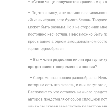
– «Стихи чаще получаются красивыми, к
– То, что я пишу, я не ставлю в зависимос
«Жизнь чёрная, зато бумага белая». Творче
может быть разным. Но я не сторонник мнен
постоянно несчастлив. Невозможно быть по
пребывание в одном эмоциональном состоян
терпит однообразия.
– Вы – член редколлегии литературно-х
представляет современная поэзия?
– Современная поэзия разнообразна. Несмо
которым есть что сказать, и они могут это 
Беспокоит то, что осталось немного предс
авторов представляют собой сплошной пото
однажды сказал заместитель редактора аль