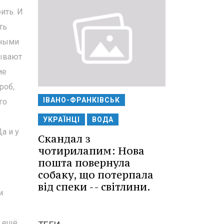
ить. И
ть
нными
зывают
ие
роб,
ІВАНО-ФРАНКІВСЬК
го
УКРАЇНЦІ
ВОДА
а и у
Скандал з
чотирилапим: Нова
пошта повернула
собаку, що потерпала
від спеки -- світлини.
и
у ещё