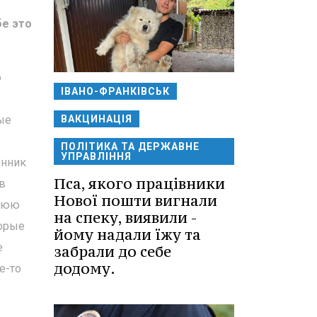
бе это
о
ІВАНО-ФРАНКІВСЬК
ые
ВАКЦИНАЦІЯ
ПОЛІТИКА ТА ДЕРЖАВНЕ
УПРАВЛІННЯ
онник
Пса, якого працівники
 в
Нової пошти вигнали
ннюю
на спеку, виявили -
торые
йому надали їжу та
е
забрали до себе
додому.
е-то