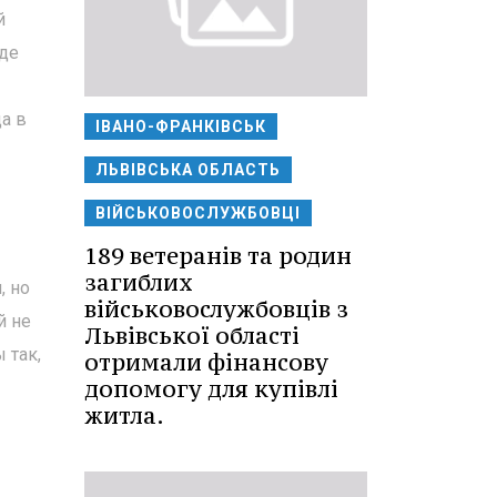
й
оде
а в
ІВАНО-ФРАНКІВСЬК
ЛЬВІВСЬКА ОБЛАСТЬ
ВІЙСЬКОВОСЛУЖБОВЦІ
189 ветеранів та родин
загиблих
, но
військовослужбовців з
й не
Львівської області
 так,
отримали фінансову
допомогу для купівлі
житла.