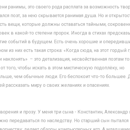
ени ранимы, это своего рода расплата за возможность твор
ался поэт, за нею скрывается ранимая душа. Но и открытос
Есть вещи, которые должны оставаться тайными, сокрове
ек в какой-то степени пророк. Иногда в стихах предска
итие событий в будущем. Есть очень хорошие и опередивш
м из них есть такая строка: «Когда сюда, на этот гордый г
и наклонять» – это детализация, несвойственная поэтам то
от того, чтобы искать в этом мистическую подоплёку, но
альше, чем обычные люди. Его беспокоит что-то большее. Д
 рассказать миру о своих желаниях и опасениях.
ворения и прозу. У меня три сына - Константин, Александр 
лжно передаваться по наследству. Но старший сын пытался
к творчеству: делает обзоры компьютерных игр. А младшем