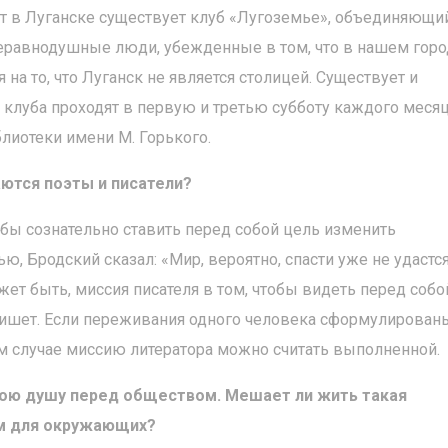
ет в Луганске существует клуб «Лугоземье», объединяющи
неравнодушные люди, убежденные в том, что в нашем гор
 на то, что Луганск не является столицей. Существует и
 клуба проходят в первую и третью субботу каждого месяц
лиотеки имени М. Горького.
аются поэты и писатели?
тобы сознательно ставить перед собой цель изменить
ю, Бродский сказал: «Мир, вероятно, спасти уже не удастся
ет быть, миссия писателя в том, чтобы видеть перед собо
н пишет. Если переживания одного человека сформулированы
аком случае миссию литератора можно считать выполненной.
вою душу перед обществом. Мешает ли жить такая
м для окружающих?