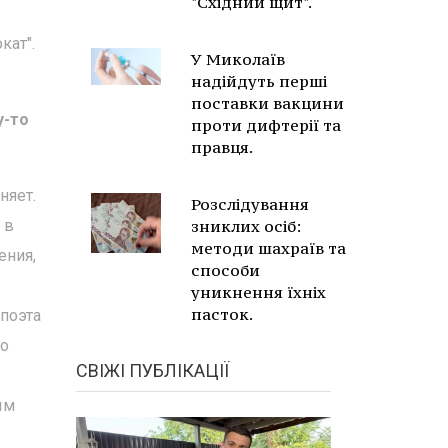
"Східний щит".
кат".
У Миколаїв
надійдуть перші
поставки вакцини
у-то
проти дифтерії та
правця.
няет.
Розслідування
 в
зниклих осіб:
методи шахраїв та
ения,
способи
уникнення їхніх
пасток.
поэта
во
СВІЖІ ПУБЛІКАЦІЇ
ым