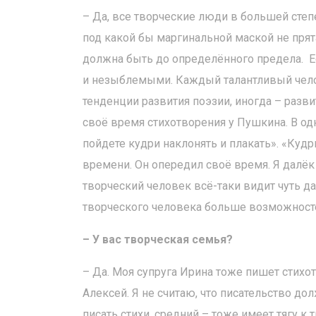
– Да, все творческие люди в большей степ
под какой бы маргинальной маской не прят
должна быть до определённого предела. 
и незыблемыми. Каждый талантливый челов
тенденции развития поэзии, иногда – разв
своё время стихотворения у Пушкина. В одно
пойдете кудри наклонять и плакать». «Кудр
времени. Он опередил своё время. Я далёк 
творческий человек всё-таки видит чуть д
творческого человека больше возможностей
– У вас творческая семья?
– Да. Моя супруга Ирина тоже пишет стихот
Алексей. Я не считаю, что писательство до
писать стихи, средний – тоже имеет тягу 