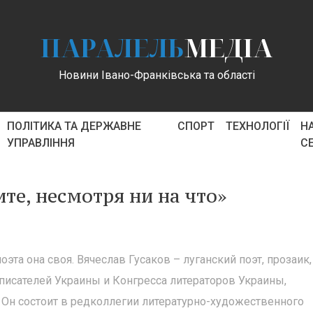
ПАРАЛЕЛЬ
МЕДІА
Новини Івано-Франківська та області
ПОЛІТИКА ТА ДЕРЖАВНЕ
СПОРТ
ТЕХНОЛОГІЇ
Н
УПРАВЛІННЯ
С
те, несмотря ни на что»
эта она своя. Вячеслав Гусаков – луганский поэт, прозаик,
писателей Украины и Конгресса литераторов Украины,
 Он состоит в редколлегии литературно-художественного