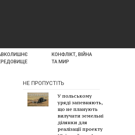
АВКОЛИШНЄ
КОНФЛІКТ, ВІЙНА
ЕРЕДОВИЩЕ
ТА МИР
НЕ ПРОПУСТІТЬ
У польському
уряді запевняють,
що не планують
вилучати земельні
ділянки для
реалізації проекту