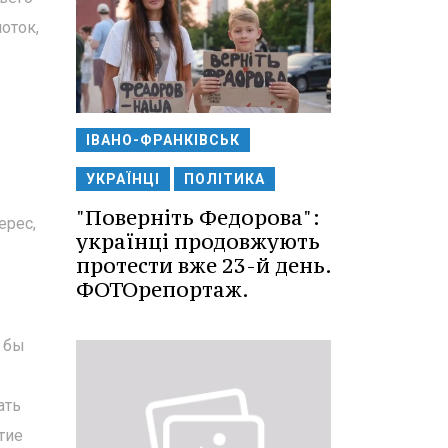
оток,
ІВАНО-ФРАНКІВСЬК
УКРАЇНЦІ
ПОЛІТИКА
"Поверніть Федорова":
ерес,
українці продовжують
протести вже 23-й день.
ФОТОрепортаж.
я бы
ать
ытие