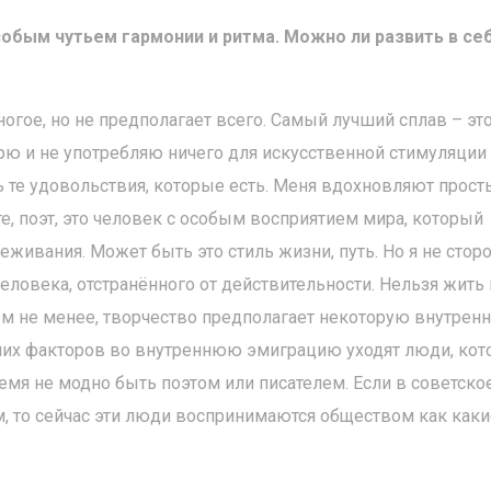
обым чутьем гармонии и ритма. Можно ли развить в се
ногое, но не предполагает всего. Самый лучший сплав – эт
курю и не употребляю ничего для искусственной стимуляции
ь те удовольствия, которые есть. Меня вдохновляют прост
е, поэт, это человек с особым восприятием мира, который
живания. Может быть это стиль жизни, путь. Но я не стор
человека, отстранённого от действительности. Нельзя жить
Тем не менее, творчество предполагает некоторую внутре
них факторов во внутреннюю эмиграцию уходят люди, ко
мя не модно быть поэтом или писателем. Если в советско
, то сейчас эти люди воспринимаются обществом как каки