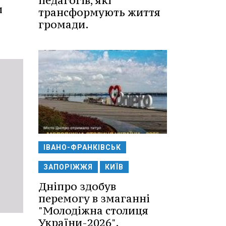
педагогів, які
и
трансформують життя
громади.
ІВАНО-ФРАНКІВСЬК
ЗАПОРІЖЖЯ
КИЇВ
Дніпро здобув
перемогу в змаганні
"Молодіжна столиця
України-2026".