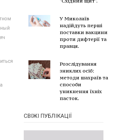
"Східний щит".
У Миколаїв
стном
надійдуть перші
щный
поставки вакцини
яч
проти дифтерії та
правця.
диться
Розслідування
зниклих осіб:
методи шахраїв та
способи
а
уникнення їхніх
пасток.
СВІЖІ ПУБЛІКАЦІЇ