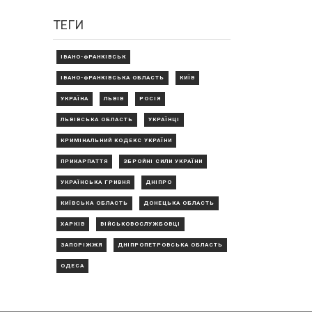
ТЕГИ
ІВАНО-ФРАНКІВСЬК
ІВАНО-ФРАНКІВСЬКА ОБЛАСТЬ
КИЇВ
УКРАЇНА
ЛЬВІВ
РОСІЯ
ЛЬВІВСЬКА ОБЛАСТЬ
УКРАЇНЦІ
КРИМІНАЛЬНИЙ КОДЕКС УКРАЇНИ
ПРИКАРПАТТЯ
ЗБРОЙНІ СИЛИ УКРАЇНИ
УКРАЇНСЬКА ГРИВНЯ
ДНІПРО
КИЇВСЬКА ОБЛАСТЬ
ДОНЕЦЬКА ОБЛАСТЬ
ХАРКІВ
ВІЙСЬКОВОСЛУЖБОВЦІ
ЗАПОРІЖЖЯ
ДНІПРОПЕТРОВСЬКА ОБЛАСТЬ
ОДЕСА