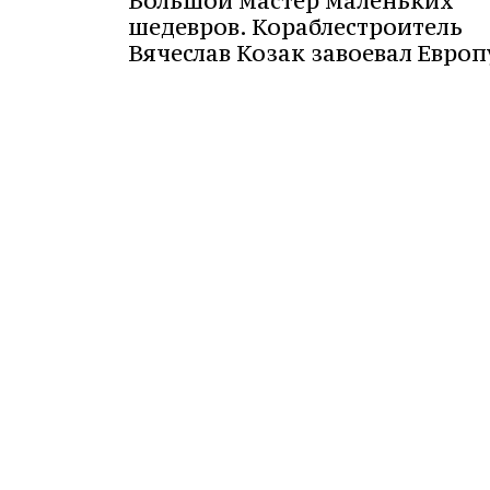
Большой мастер маленьких
шедевров. Кораблестроитель
Вячеслав Козак завоевал Европ