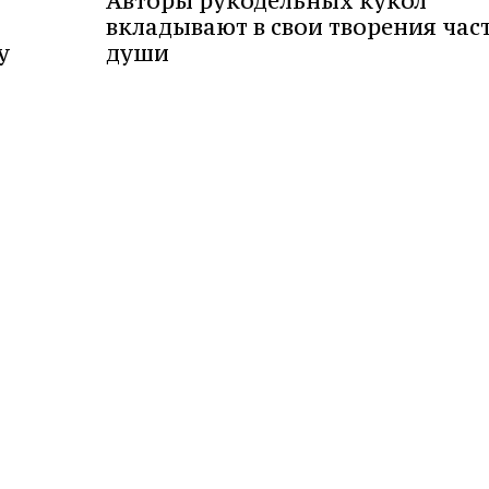
Авторы рукодельных кукол
вкладывают в свои творения час
у
души