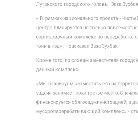
Луганского городского головы Заза Зухбая
« В рамках национального проекта «Чистый
центре планируется не только повсеместн
сортировочный комплекс по переработке о
тонн в год» , - расказал Заза Зухбая.
Кроме того, по словам заместителя городск
данный комплекс.
«Мы планируем разместить его на территор
задача занимает пока третье место. Снача
финансируется облгосадминистрацией, а д
мусороперерабатывающий комплекс» - отм