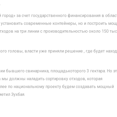
.
 город» за счет государственного финансирования в обла
о установить современные контейнеры, но и построить мо
тходов на три линии с производительностью около 150 тыс
ого головы, власти уже приняли решение , где будет нахо
ии бывшего свинарника, площадькоторого 3 гектара. Но эт
ла мы должны наладить сортировку отходов, которая
алее по национальному проекту будем создавать мощный
етил Зухбая.