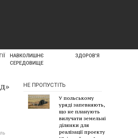
ІЇ
НАВКОЛИШНЄ
ЗДОРОВ'Я
СЕРЕДОВИЩЕ
од»
НЕ ПРОПУСТІТЬ
У польському
уряді запевняють,
що не планують
вилучати земельні
ділянки для
реалізації проекту
ель