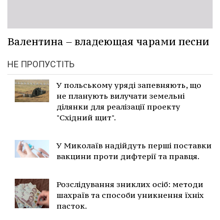
Валентина – владеющая чарами песни
НЕ ПРОПУСТІТЬ
У польському уряді запевняють, що
не планують вилучати земельні
ділянки для реалізації проекту
"Східний щит".
У Миколаїв надійдуть перші поставки
вакцини проти дифтерії та правця.
Розслідування зниклих осіб: методи
шахраїв та способи уникнення їхніх
пасток.