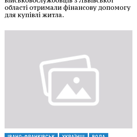
військовослужбовців з Львівської
області отримали фінансову допомогу
для купівлі житла.
ІВАНО-ФРАНКІВСЬК
УКРАЇНЦІ
ВОДА