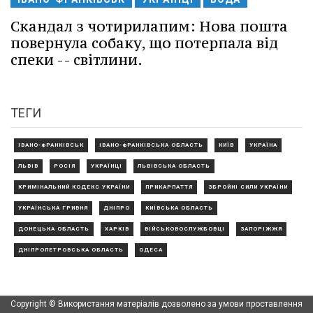
Скандал з чотирилапим: Нова пошта
повернула собаку, що потерпала від
спеки -- світлини.
ТЕГИ
ІВАНО-ФРАНКІВСЬК
ІВАНО-ФРАНКІВСЬКА ОБЛАСТЬ
КИЇВ
УКРАЇНА
ЛЬВІВ
РОСІЯ
УКРАЇНЦІ
ЛЬВІВСЬКА ОБЛАСТЬ
КРИМІНАЛЬНИЙ КОДЕКС УКРАЇНИ
ПРИКАРПАТТЯ
ЗБРОЙНІ СИЛИ УКРАЇНИ
УКРАЇНСЬКА ГРИВНЯ
ДНІПРО
КИЇВСЬКА ОБЛАСТЬ
ДОНЕЦЬКА ОБЛАСТЬ
ХАРКІВ
ВІЙСЬКОВОСЛУЖБОВЦІ
ЗАПОРІЖЖЯ
ДНІПРОПЕТРОВСЬКА ОБЛАСТЬ
ОДЕСА
Copyright © Використання матеріалів дозволено за умови проставлення