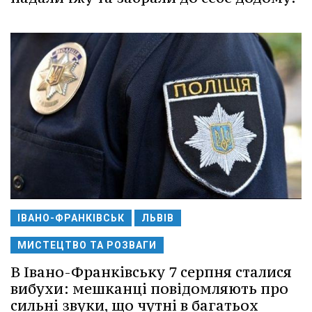
ІВАНО-ФРАНКІВСЬК
ЛЬВІВ
МИСТЕЦТВО ТА РОЗВАГИ
В Івано-Франківську 7 серпня сталися
вибухи: мешканці повідомляють про
сильні звуки, що чутні в багатьох