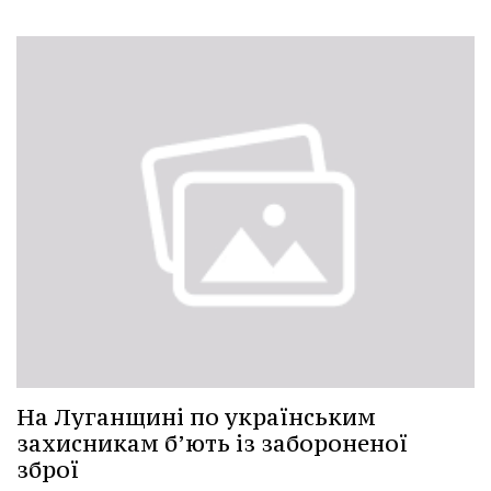
На Луганщині по українським
захисникам б’ють із забороненої
зброї