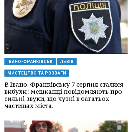
ІВАНО-ФРАНКІВСЬК
ЛЬВІВ
МИСТЕЦТВО ТА РОЗВАГИ
В Івано-Франківську 7 серпня сталися
вибухи: мешканці повідомляють про
сильні звуки, що чутні в багатьох
частинах міста.