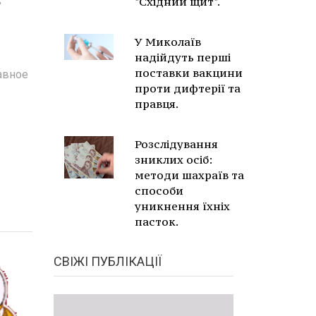
"Східний щит".
У Миколаїв
надійдуть перші
поставки вакцини
авное
проти дифтерії та
правця.
Розслідування
зниклих осіб:
методи шахраїв та
способи
уникнення їхніх
пасток.
СВІЖІ ПУБЛІКАЦІЇ