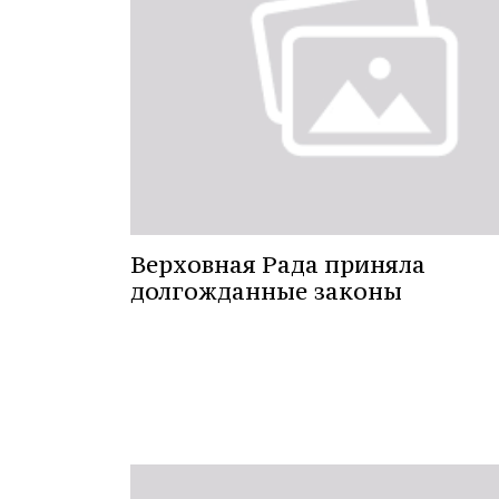
Верховная Рада приняла
долгожданные законы