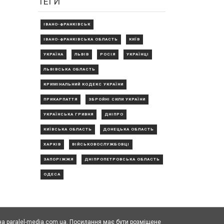
ТЕГИ
ІВАНО-ФРАНКІВСЬК
ІВАНО-ФРАНКІВСЬКА ОБЛАСТЬ
КИЇВ
УКРАЇНА
ЛЬВІВ
РОСІЯ
УКРАЇНЦІ
ЛЬВІВСЬКА ОБЛАСТЬ
КРИМІНАЛЬНИЙ КОДЕКС УКРАЇНИ
ПРИКАРПАТТЯ
ЗБРОЙНІ СИЛИ УКРАЇНИ
УКРАЇНСЬКА ГРИВНЯ
ДНІПРО
КИЇВСЬКА ОБЛАСТЬ
ДОНЕЦЬКА ОБЛАСТЬ
ХАРКІВ
ВІЙСЬКОВОСЛУЖБОВЦІ
ЗАПОРІЖЖЯ
ДНІПРОПЕТРОВСЬКА ОБЛАСТЬ
ОДЕСА
а paralel-media.com.ua. Посилання має бути розміщене