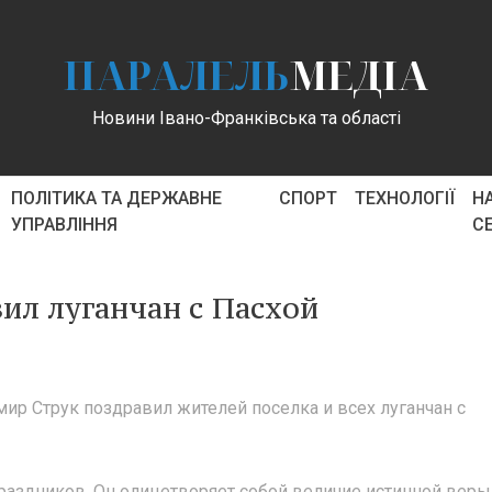
ПАРАЛЕЛЬ
МЕДІА
Новини Івано-Франківська та області
ПОЛІТИКА ТА ДЕРЖАВНЕ
СПОРТ
ТЕХНОЛОГІЇ
Н
УПРАВЛІННЯ
С
ил луганчан с Пасхой
р Струк поздравил жителей поселка и всех луганчан с
раздников. Он олицетворяет собой величие истинной веры