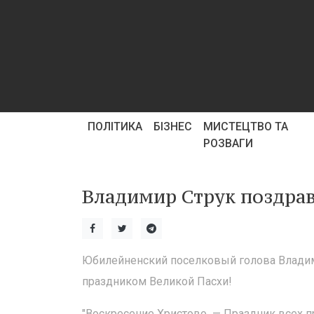
ПОЛІТИКА
БІЗНЕС
МИСТЕЦТВО ТА
РОЗВАГИ
Владимир Струк поздрав
Юбилейненский поселковый голова Владими
праздником Великой Пасхи!
"Воскресение Христово — Праздник всех п