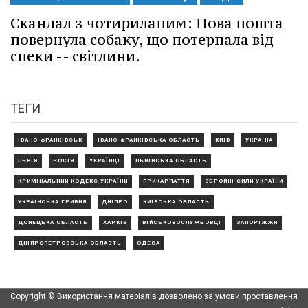
Скандал з чотирилапим: Нова пошта
повернула собаку, що потерпала від
спеки -- світлини.
ТЕГИ
ІВАНО-ФРАНКІВСЬК
ІВАНО-ФРАНКІВСЬКА ОБЛАСТЬ
КИЇВ
УКРАЇНА
ЛЬВІВ
РОСІЯ
УКРАЇНЦІ
ЛЬВІВСЬКА ОБЛАСТЬ
КРИМІНАЛЬНИЙ КОДЕКС УКРАЇНИ
ПРИКАРПАТТЯ
ЗБРОЙНІ СИЛИ УКРАЇНИ
УКРАЇНСЬКА ГРИВНЯ
ДНІПРО
КИЇВСЬКА ОБЛАСТЬ
ДОНЕЦЬКА ОБЛАСТЬ
ХАРКІВ
ВІЙСЬКОВОСЛУЖБОВЦІ
ЗАПОРІЖЖЯ
ДНІПРОПЕТРОВСЬКА ОБЛАСТЬ
ОДЕСА
Copyright © Використання матеріалів дозволено за умови проставлення