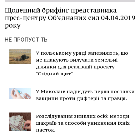
Щоденний брифінг представника
прес-центру Об'єднаних сил 04.04.2019
року
НЕ ПРОПУСТІТЬ
У польському уряді запевняють, що
не планують вилучати земельні
ділянки для реалізації проекту
"Східний щит".
У Миколаїв надійдуть перші поставки
вакцини проти дифтерії та правця.
Розслідування зниклих осіб: методи
шахраїв та способи уникнення їхніх
пасток.