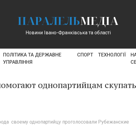
ПАРАЛЕЛЬ
МЕДІА
Новини Івано-Франківська та області
ПОЛІТИКА ТА ДЕРЖАВНЕ
СПОРТ
ТЕХНОЛОГІЇ
Н
УПРАВЛІННЯ
С
помогают однопартийцам скупат
города своему однопартийцу проголосовали Рубежанские