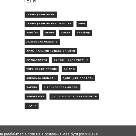
ТЕГИ
ІВАНО-ФРАНКІВСЬК
ІВАНО-ФРАНКІВСЬКА ОБЛАСТЬ
КИЇВ
УКРАЇНА
ЛЬВІВ
РОСІЯ
УКРАЇНЦІ
ЛЬВІВСЬКА ОБЛАСТЬ
КРИМІНАЛЬНИЙ КОДЕКС УКРАЇНИ
ПРИКАРПАТТЯ
ЗБРОЙНІ СИЛИ УКРАЇНИ
УКРАЇНСЬКА ГРИВНЯ
ДНІПРО
КИЇВСЬКА ОБЛАСТЬ
ДОНЕЦЬКА ОБЛАСТЬ
ХАРКІВ
ВІЙСЬКОВОСЛУЖБОВЦІ
ЗАПОРІЖЖЯ
ДНІПРОПЕТРОВСЬКА ОБЛАСТЬ
ОДЕСА
а paralel-media.com.ua. Посилання має бути розміщене