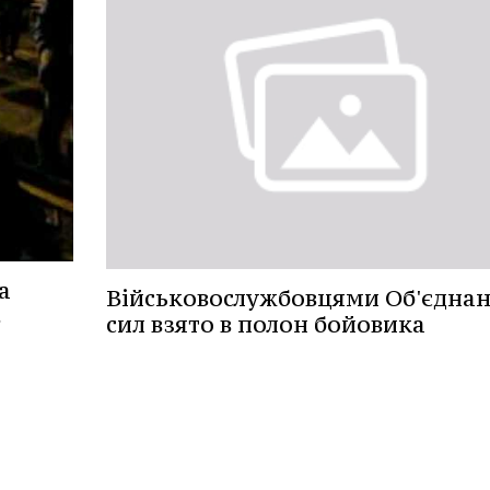
а
Військовослужбовцями Об'єдна
в
сил взято в полон бойовика