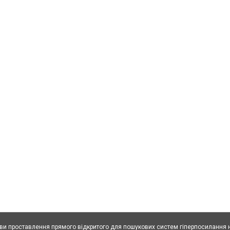
ови проставлення прямого відкритого для пошукових систем гіперпосилання н