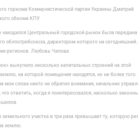
кого горкома Коммунистической партии Украины Дмитрий
кого обкома КПУ.
ее находился Центральный городской рынок была передана
о облпотребсоюза, директором которого на сегодняшний
ртии регионов Любовь Чапова.
ок» выкупило несколько капитальных строений на этой
землю, на которой помещения находятся, но не более того.
на мои слова никто не обратил внимания, начальник управ
что ответить, когда я поинтересовался, насколько законн
ошилов.
о земельного участка в три раза превышает ту, которую ре
на землю.