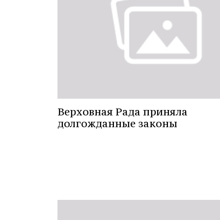
Верховная Рада приняла
долгожданные законы