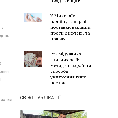
"Східний щит".
У Миколаїв
надійдуть перші
поставки вакцини
 в
проти дифтерії та
 день
правця.
Розслідування
зниклих осіб:
 С
методи шахраїв та
способи
ления
уникнення їхніх
ы
пасток.
СВІЖІ ПУБЛІКАЦІЇ
гионал