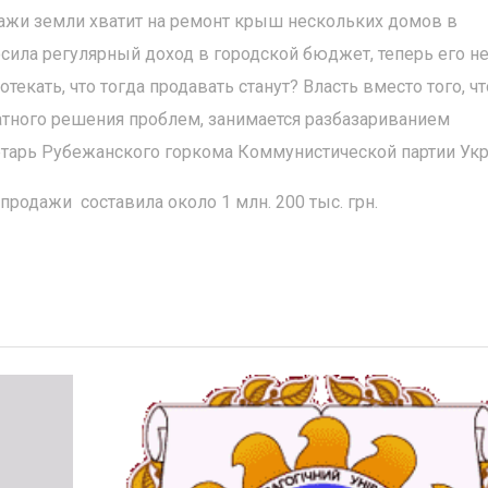
дажи земли хватит на ремонт крыш нескольких домов в
сила регулярный доход в городской бюджет, теперь его н
текать, что тогда продавать станут? Власть вместо того, ч
атного решения проблем, занимается разбазариванием
ретарь Рубежанского горкома Коммунистической партии Ук
продажи составила около 1 млн. 200 тыс. грн.