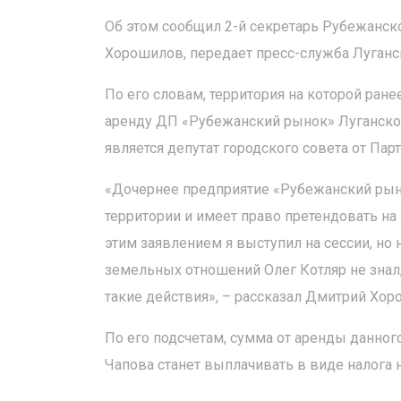
Об этом сообщил 2-й секретарь Рубежанс
Хорошилов, передает пресс-служба Луганс
По его словам, территория на которой ран
аренду ДП «Рубежанский рынок» Луганског
является депутат городского совета от Па
«Дочернее предприятие «Рубежанский рын
территории и имеет право претендовать на 
этим заявлением я выступил на сессии, но 
земельных отношений Олег Котляр не знал, 
такие действия», – рассказал Дмитрий Хор
По его подсчетам, сумма от аренды данног
Чапова станет выплачивать в виде налога 