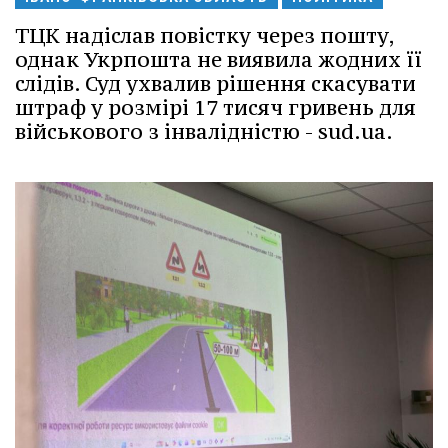
ТЦК надіслав повістку через пошту,
однак Укрпошта не виявила жодних її
слідів. Суд ухвалив рішення скасувати
штраф у розмірі 17 тисяч гривень для
військового з інвалідністю - sud.ua.