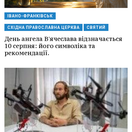
ІВАНО-ФРАНКІВСЬК
СХІДНА ПРАВОСЛАВНА ЦЕРКВА
СВЯТИЙ
День ангела В'ячеслава відзначається
10 серпня: його символіка та
рекомендації.