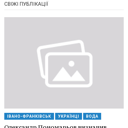
СВІЖІ ПУБЛІКАЦІЇ
ІВАНО-ФРАНКІВСЬК
УКРАЇНЦІ
ВОДА
Олександр Пономарьов визначив