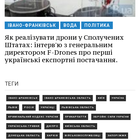
ІВАНО-ФРАНКІВСЬК
ВОДА
ПОЛІТИКА
Як реалізувати дрони у Сполучених
Штатах: інтерв'ю з генеральним
директором F-Drones про перші
українські експортні постачання.
ТЕГИ
ІВАНО-ФРАНКІВСЬК
ІВАНО-ФРАНКІВСЬКА ОБЛАСТЬ
КИЇВ
УКРАЇНА
ЛЬВІВ
РОСІЯ
УКРАЇНЦІ
ЛЬВІВСЬКА ОБЛАСТЬ
КРИМІНАЛЬНИЙ КОДЕКС УКРАЇНИ
ПРИКАРПАТТЯ
ЗБРОЙНІ СИЛИ УКРАЇНИ
УКРАЇНСЬКА ГРИВНЯ
ДНІПРО
КИЇВСЬКА ОБЛАСТЬ
ДОНЕЦЬКА ОБЛАСТЬ
ХАРКІВ
ВІЙСЬКОВОСЛУЖБОВЦІ
ЗАПОРІЖЖЯ