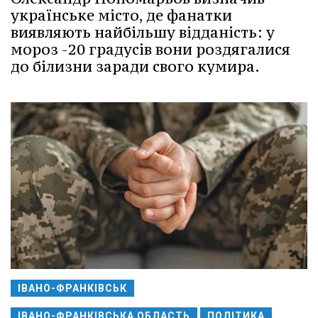
українське місто, де фанатки
виявляють найбільшу відданість: у
мороз -20 градусів вони роздягалися
до білизни заради свого кумира.
ІВАНО-ФРАНКІВСЬК
ІВАНО-ФРАНКІВСЬКА ОБЛАСТЬ
ПОЛІТИКА