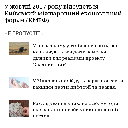
У жовтні 2017 року відбудеться
Київський міжнародний економічний
форум (КМЕФ)
НЕ ПРОПУСТІТЬ
У польському уряді запевняють, що
не планують вилучати земельні
ділянки для реалізації проекту
"Східний щит".
У Миколаїв надійдуть перші поставки
вакцини проти дифтерії та правця.
Розслідування зниклих осіб: методи
шахраїв та способи уникнення їхніх
пасток.