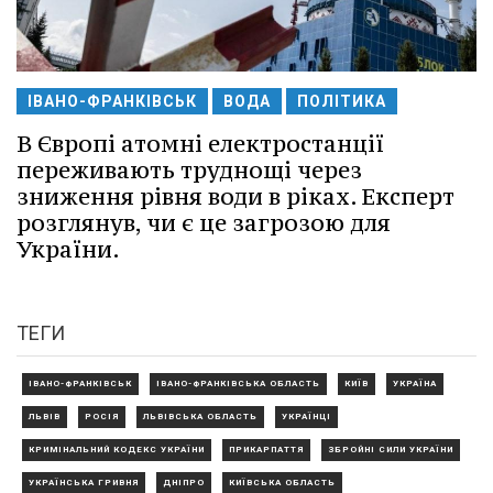
ІВАНО-ФРАНКІВСЬК
ВОДА
ПОЛІТИКА
В Європі атомні електростанції
переживають труднощі через
зниження рівня води в ріках. Експерт
розглянув, чи є це загрозою для
України.
ТЕГИ
ІВАНО-ФРАНКІВСЬК
ІВАНО-ФРАНКІВСЬКА ОБЛАСТЬ
КИЇВ
УКРАЇНА
ЛЬВІВ
РОСІЯ
ЛЬВІВСЬКА ОБЛАСТЬ
УКРАЇНЦІ
КРИМІНАЛЬНИЙ КОДЕКС УКРАЇНИ
ПРИКАРПАТТЯ
ЗБРОЙНІ СИЛИ УКРАЇНИ
УКРАЇНСЬКА ГРИВНЯ
ДНІПРО
КИЇВСЬКА ОБЛАСТЬ