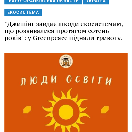
ІВАНО-ФРАНКІВСЬКА ОБЛАСТЬ
УКРАЇНА
ЕКОСИСТЕМА
"Джипінг завдає шкоди екосистемам,
що розвивалися протягом сотень
років": у Greenpeace підняли тривогу.