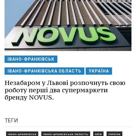
ІВАНО-ФРАНКІВСЬК
ІВАНО-ФРАНКІВСЬКА ОБЛАСТЬ
УКРАЇНА
Незабаром у Львові розпочнуть свою
роботу перші два супермаркети
бренду NOVUS.
ТЕГИ
ІВАНО-ФРАНКІВСЬК
ІВАНО-ФРАНКІВСЬКА ОБЛАСТЬ
КИЇВ
УКРАЇНА