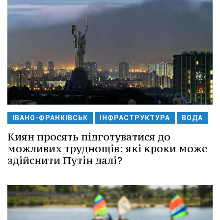
ІВАНО-ФРАНКІВСЬК
ІНФРАСТРУКТУРА
ВОДА
Киян просять підготуватися до
можливих труднощів: які кроки може
здійснити Путін далі?