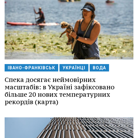
ІВАНО-ФРАНКІВСЬК
УКРАЇНЦІ
ВОДА
Спека досягає неймовірних
масштабів: в Україні зафіксовано
більше 20 нових температурних
рекордів (карта)