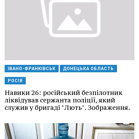
ІВАНО-ФРАНКІВСЬК
ДОНЕЦЬКА ОБЛАСТЬ
РОСІЯ
Навики 26: російський безпілотник
ліквідував сержанта поліції, який
служив у бригаді "Лють". Зображення.