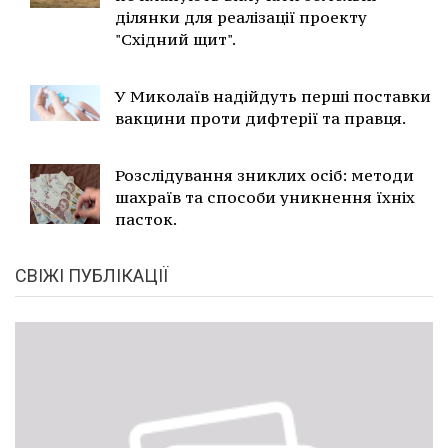
ділянки для реалізації проекту
"Східний щит".
У Миколаїв надійдуть перші поставки
вакцини проти дифтерії та правця.
Розслідування зниклих осіб: методи
шахраїв та способи уникнення їхніх
пасток.
СВІЖІ ПУБЛІКАЦІЇ