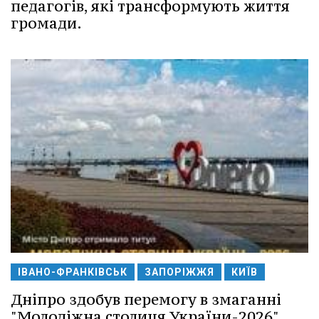
педагогів, які трансформують життя
громади.
ІВАНО-ФРАНКІВСЬК
ЗАПОРІЖЖЯ
КИЇВ
Дніпро здобув перемогу в змаганні
"Молодіжна столиця України-2026".