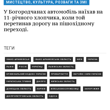
МИСТЕЦТВО, КУЛЬТУРА, РОЗВАГИ ТА ЗМІ
У Богородчанах автомобіль наїхав на
11-річного хлопчика, коли той
перетинав дорогу на пішохідному
переході.
ТЕГИ
ІВАНО-ФРАНКІВСЬК
ІВАНО-ФРАНКІВСЬКА ОБЛАСТЬ
КИЇВ
УКРАЇНА
ЛЬВІВ
РОСІЯ
УКРАЇНЦІ
ЛЬВІВСЬКА ОБЛАСТЬ
КРИМІНАЛЬНИЙ КОДЕКС УКРАЇНИ
ПРИКАРПАТТЯ
ЗБРОЙНІ СИЛИ УКРАЇНИ
УКРАЇНСЬКА ГРИВНЯ
ДНІПРО
КИЇВСЬКА ОБЛАСТЬ
ДОНЕЦЬКА ОБЛАСТЬ
ХАРКІВ
ВІЙСЬКОВОСЛУЖБОВЦІ
ЗАПОРІЖЖЯ
ДНІПРОПЕТРОВСЬКА ОБЛАСТЬ
ОДЕСА