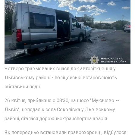
Четверо травмованих внаслідок автозіткнення у
Львівському районі - поліцейські встановлюють
обставини події.
26 квітня, приблизно о 08:30, на шосе "Мукачево --
Львів", неподалік села Соколівка у Львівському
районі, сталася дорожньо-транспортна аварія.
Як попередньо встановили правоохоронці, відбулося