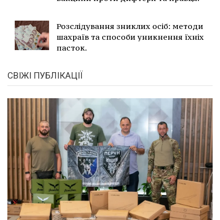
Розслідування зниклих осіб: методи
шахраїв та способи уникнення їхніх
пасток.
СВІЖІ ПУБЛІКАЦІЇ