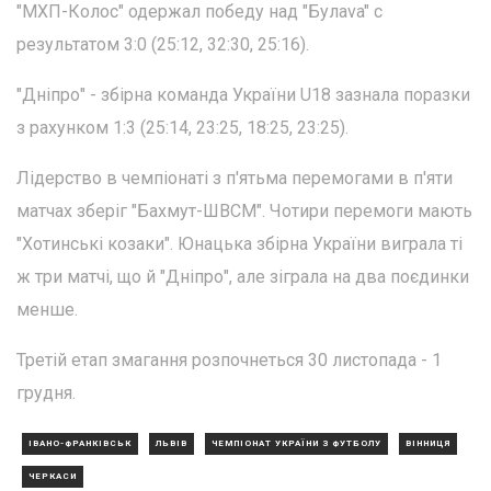
"МХП-Колос" одержал победу над "Булava" с
результатом 3:0 (25:12, 32:30, 25:16).
"Дніпро" - збірна команда України U18 зазнала поразки
з рахунком 1:3 (25:14, 23:25, 18:25, 23:25).
Лідерство в чемпіонаті з п'ятьма перемогами в п'яти
матчах зберіг "Бахмут-ШВСМ". Чотири перемоги мають
"Хотинські козаки". Юнацька збірна України виграла ті
ж три матчі, що й "Дніпро", але зіграла на два поєдинки
менше.
Третій етап змагання розпочнеться 30 листопада - 1
грудня.
ІВАНО-ФРАНКІВСЬК
ЛЬВІВ
ЧЕМПІОНАТ УКРАЇНИ З ФУТБОЛУ
ВІННИЦЯ
ЧЕРКАСИ