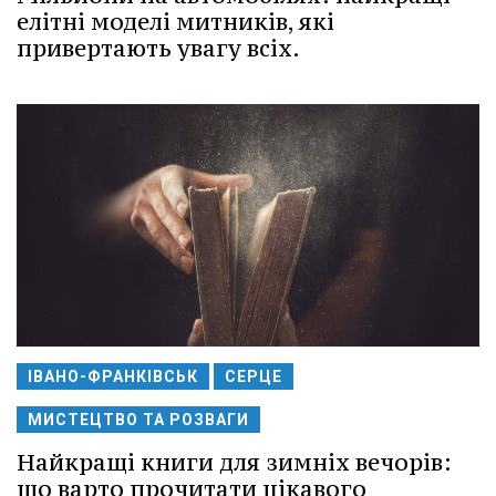
елітні моделі митників, які
привертають увагу всіх.
ІВАНО-ФРАНКІВСЬК
СЕРЦЕ
МИСТЕЦТВО ТА РОЗВАГИ
Найкращі книги для зимніх вечорів:
що варто прочитати цікавого