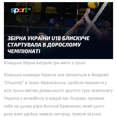
Юнацька збірна виграла три матчі з трьох
Юнацька команда України, яка тренується в Академії
"Епіцентр" в Івано-Франківську, здобула перемоги у
всіх трьох матчах домашнього другого туру чемпіонату
України з волейболу в вищій лізі. Яскраво проявив
себе на цьому рівні Антоній Кравченко, який цього
року вже здобув чимало нагород, граючи за різні