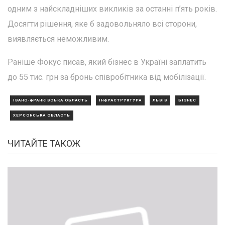
одним з найскладніших викликів за останні п’ять років.
Досягти рішення, яке б задовольняло всі сторони,
виявляється неможливим.
Раніше Фокус писав, який бізнес в Україні заплатить
до 55 тис. грн за бронь співробітника від мобілізації.
ІВАНО-ФРАНКІВСЬКА ОБЛАСТЬ
ІНФРАСТРУКТУРА
ЛЬВІВ
БІЗНЕС
ХЕРСОНСЬКА ОБЛАСТЬ
ЧИТАЙТЕ ТАКОЖ