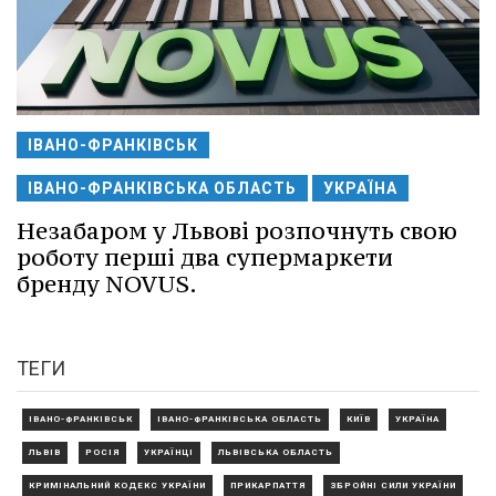
ІВАНО-ФРАНКІВСЬК
ІВАНО-ФРАНКІВСЬКА ОБЛАСТЬ
УКРАЇНА
Незабаром у Львові розпочнуть свою
роботу перші два супермаркети
бренду NOVUS.
ТЕГИ
ІВАНО-ФРАНКІВСЬК
ІВАНО-ФРАНКІВСЬКА ОБЛАСТЬ
КИЇВ
УКРАЇНА
ЛЬВІВ
РОСІЯ
УКРАЇНЦІ
ЛЬВІВСЬКА ОБЛАСТЬ
КРИМІНАЛЬНИЙ КОДЕКС УКРАЇНИ
ПРИКАРПАТТЯ
ЗБРОЙНІ СИЛИ УКРАЇНИ