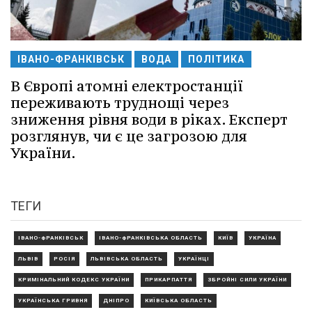
ІВАНО-ФРАНКІВСЬК
ВОДА
ПОЛІТИКА
В Європі атомні електростанції
переживають труднощі через
зниження рівня води в ріках. Експерт
розглянув, чи є це загрозою для
України.
ТЕГИ
ІВАНО-ФРАНКІВСЬК
ІВАНО-ФРАНКІВСЬКА ОБЛАСТЬ
КИЇВ
УКРАЇНА
ЛЬВІВ
РОСІЯ
ЛЬВІВСЬКА ОБЛАСТЬ
УКРАЇНЦІ
КРИМІНАЛЬНИЙ КОДЕКС УКРАЇНИ
ПРИКАРПАТТЯ
ЗБРОЙНІ СИЛИ УКРАЇНИ
УКРАЇНСЬКА ГРИВНЯ
ДНІПРО
КИЇВСЬКА ОБЛАСТЬ