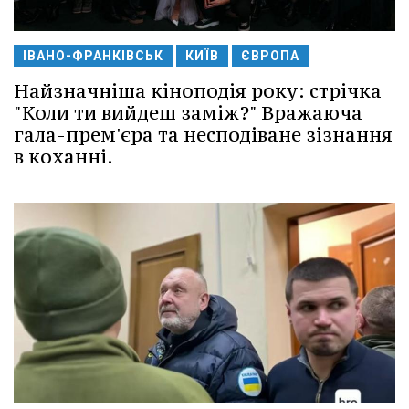
ІВАНО-ФРАНКІВСЬК
КИЇВ
ЄВРОПА
Найзначніша кіноподія року: стрічка
"Коли ти вийдеш заміж?" Вражаюча
гала-прем'єра та несподіване зізнання
в коханні.