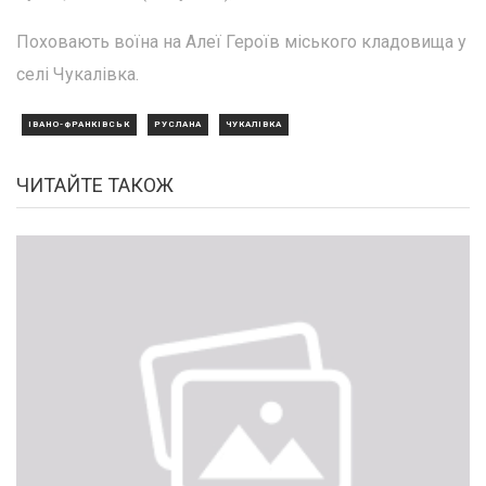
Поховають воїна на Алеї Героїв міського кладовища у
селі Чукалівка.
ІВАНО-ФРАНКІВСЬК
РУСЛАНА
ЧУКАЛІВКА
ЧИТАЙТЕ ТАКОЖ