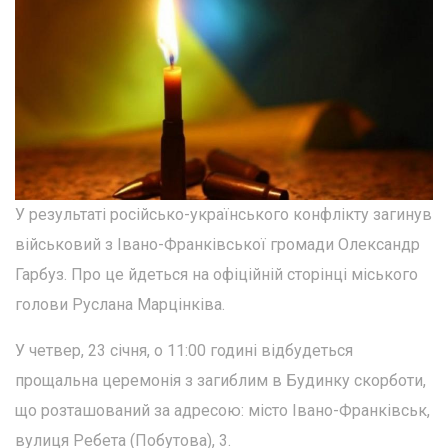
У результаті російсько-українського конфлікту загинув
військовий з Івано-Франківської громади Олександр
Гарбуз. Про це йдеться на офіційній сторінці міського
голови Руслана Марцінківа.
У четвер, 23 січня, о 11:00 годині відбудеться
прощальна церемонія з загиблим в Будинку скорботи,
що розташований за адресою: місто Івано-Франківськ,
вулиця Ребета (Побутова), 3.