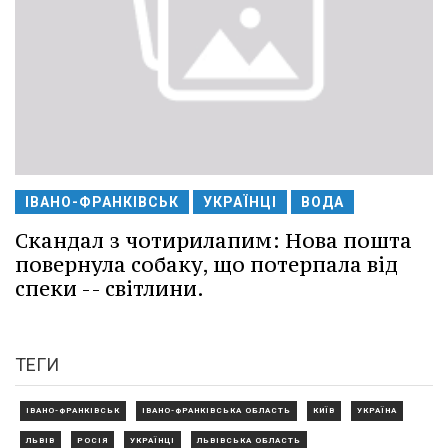
ІВАНО-ФРАНКІВСЬК
УКРАЇНЦІ
ВОДА
Скандал з чотирилапим: Нова пошта
повернула собаку, що потерпала від
спеки -- світлини.
ТЕГИ
ІВАНО-ФРАНКІВСЬК
ІВАНО-ФРАНКІВСЬКА ОБЛАСТЬ
КИЇВ
УКРАЇНА
ЛЬВІВ
РОСІЯ
УКРАЇНЦІ
ЛЬВІВСЬКА ОБЛАСТЬ