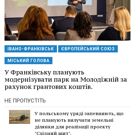
ІВАНО-ФРАНКІВСЬК
ЄВРОПЕЙСЬКИЙ СОЮЗ
МІСЬКИЙ ГОЛОВА
У Франківську планують
модернізувати парк на Молодіжній за
рахунок грантових коштів.
НЕ ПРОПУСТІТЬ
У польському уряді запевняють, що
не планують вилучати земельні
ділянки для реалізації проекту
"Східний щит".