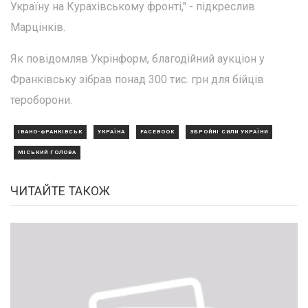
Україну на Курахівському фронті," - підкреслив
Марцінків.
Як повідомляв Укрінформ, благодійний аукціон у
Франківську зібрав понад 300 тис. грн для бійців
тероборони.
ІВАНО-ФРАНКІВСЬК
УКРАЇНА
FACEBOOK
ЗБРОЙНІ СИЛИ УКРАЇНИ
МІСЬКИЙ ГОЛОВА
ЧИТАЙТЕ ТАКОЖ