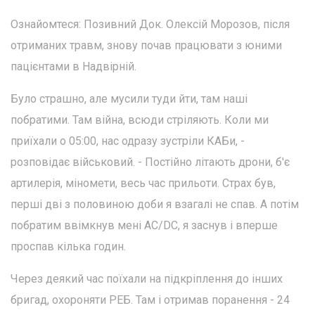
Ознайомтеся: Позивний Док. Олексій Морозов, після
отриманих травм, знову почав працювати з юними
пацієнтами в Надвірній.
Було страшно, але мусили туди йти, там наші
побратими. Там війна, всюди стріляють. Коли ми
приїхали о 05:00, нас одразу зустріли КАБи, -
розповідає військовий. - Постійно літають дрони, б'є
артилерія, міномети, весь час прильоти. Страх був,
перші дві з половиною доби я взагалі не спав. А потім
побратим ввімкнув мені AC/DC, я заснув і вперше
проспав кілька годин.
Через деякий час поїхали на підкріплення до інших
бригад, охороняти РЕБ. Там і отримав поранення - 24