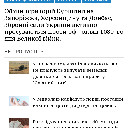
ІВАНО-ФРАНКІВСЬК
РОСІЯНИ
ПОЛІТИКА
Обмін територій Курщини на
Запоріжжя, Херсонщину та Донбас,
Збройні сили України активно
просуваються проти рф - огляд 1080-го
дня Великої війни.
НЕ ПРОПУСТІТЬ
У польському уряді запевняють, що
не планують вилучати земельні
ділянки для реалізації проекту
"Східний щит".
У Миколаїв надійдуть перші поставки
вакцини проти дифтерії та правця.
Розслідування зниклих осіб: методи
шахраїв та способи уникнення їхніх