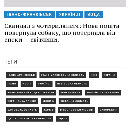
ІВАНО-ФРАНКІВСЬК
УКРАЇНЦІ
ВОДА
Скандал з чотирилапим: Нова пошта
повернула собаку, що потерпала від
спеки -- світлини.
ТЕГИ
ІВАНО-ФРАНКІВСЬК
ІВАНО-ФРАНКІВСЬКА ОБЛАСТЬ
КИЇВ
УКРАЇНА
ЛЬВІВ
РОСІЯ
УКРАЇНЦІ
ЛЬВІВСЬКА ОБЛАСТЬ
КРИМІНАЛЬНИЙ КОДЕКС УКРАЇНИ
ПРИКАРПАТТЯ
ЗБРОЙНІ СИЛИ УКРАЇНИ
УКРАЇНСЬКА ГРИВНЯ
ДНІПРО
КИЇВСЬКА ОБЛАСТЬ
ДОНЕЦЬКА ОБЛАСТЬ
ХАРКІВ
ВІЙСЬКОВОСЛУЖБОВЦІ
ЗАПОРІЖЖЯ
ДНІПРОПЕТРОВСЬКА ОБЛАСТЬ
ОДЕСА