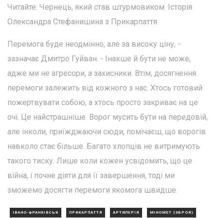
Читайте: Чернець, який став штурмовиком. Історія
Олександра Стефанишина з Прикарпаття
Перемога буде неодмінно, але за високу ціну, -
зазначає Дмитро Гуйван. - Інакше й бути не може,
адже ми не агресори, а захисники. Втім, досягнення
перемоги залежить від кожного з нас. Хтось готовий
пожертвувати собою, а хтось просто закриває на це
очі. Це найстрашніше. Ворог мусить бути на передовій,
але інколи, приїжджаючи сюди, помічаєш, що ворогів
навколо стає більше. Багато хлопців не витримують
такого тиску. Лише коли кожен усвідомить, що це
війна, і почне діяти для її завершення, тоді ми
зможемо досягти перемоги якомога швидше.
ІВАНО-ФРАНКІВСЬК
ПРИКАРПАТТЯ
АРТИЛЕРІЯ
МІНОМЕТ (ЗБРОЯ)