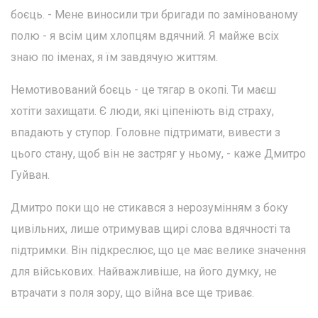
боєць. - Мене виносили три бригади по замінованому
полю - я всім цим хлопцям вдячний. Я майже всіх
знаю по іменах, я їм завдячую життям.
Немотивований боєць - це тягар в окопі. Ти маєш
хотіти захищати. Є люди, які ціпеніють від страху,
впадають у ступор. Головне підтримати, вивести з
цього стану, щоб він не застряг у ньому, - каже Дмитро
Гуйван.
Дмитро поки що не стикався з нерозумінням з боку
цивільних, лише отримував щирі слова вдячності та
підтримки. Він підкреслює, що це має велике значення
для військових. Найважливіше, на його думку, не
втрачати з поля зору, що війна все ще триває.