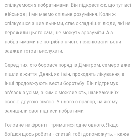
спілкуємося з побратимами. Він підкреслює, що тут всі
військові, і ми маємо спільне розуміння. Коли ж
спілкуєшся з цивільними, стає складніше: люди, які не
пережили цього самі, не можуть зрозуміти. А з
побратимами не потрібно нічого пояснювати, вони
завжди готові вислухати.
Серед тих, хто боровся поряд із Дмитром, семеро вже
пішли з життя. Деякі, як і він, проходять лікування, а
інші продовжують вести боротьбу. Він підтримує
зв'язок з усіма, з ким є можливість, називаючи їх
своєю другою сім'єю. У нього є прапор, на якому
залишили свої підписи побратими.
Головне на фронті - триматися одне одного. Якщо
боїшся щось робити - спитай, тобі допоможуть, - каже