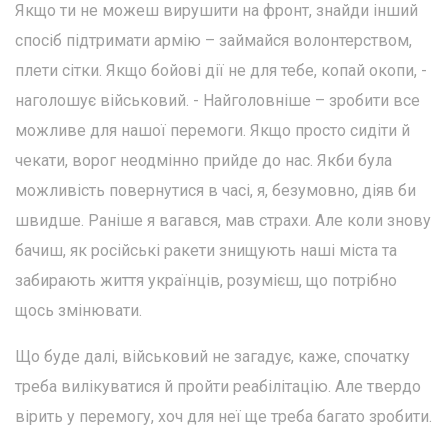
Якщо ти не можеш вирушити на фронт, знайди інший
спосіб підтримати армію – займайся волонтерством,
плети сітки. Якщо бойові дії не для тебе, копай окопи, -
наголошує військовий. - Найголовніше – зробити все
можливе для нашої перемоги. Якщо просто сидіти й
чекати, ворог неодмінно прийде до нас. Якби була
можливість повернутися в часі, я, безумовно, діяв би
швидше. Раніше я вагався, мав страхи. Але коли знову
бачиш, як російські ракети знищують наші міста та
забирають життя українців, розумієш, що потрібно
щось змінювати.
Що буде далі, військовий не загадує, каже, спочатку
треба вилікуватися й пройти реабілітацію. Але твердо
вірить у перемогу, хоч для неї ще треба багато зробити.