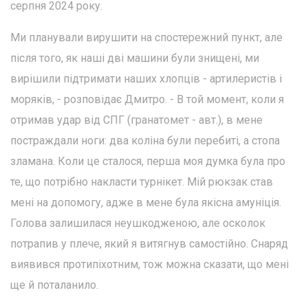
серпня 2024 року.
Ми планували вирушити на спостережний пункт, але
після того, як наші дві машини були знищені, ми
вирішили підтримати наших хлопців - артилеристів і
моряків, - розповідає Дмитро. - В той момент, коли я
отримав удар від СПГ (гранатомет - авт.), в мене
постраждали ноги: два коліна були перебиті, а стопа
зламана. Коли це сталося, перша моя думка була про
те, що потрібно накласти турнікет. Мій рюкзак став
мені на допомогу, адже в мене була якісна амуніція.
Голова залишилася неушкодженою, але осколок
потрапив у плече, який я витягнув самостійно. Снаряд
виявився протипіхотним, тож можна сказати, що мені
ще й поталанило.