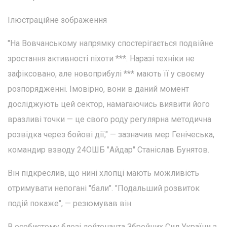
Ілюстраційне зображення
"На Вовчанському напрямку спостерігається подвійне
зростання активності піхоти ***. Наразі техніки не
зафіксовано, але новоприбулі *** мають її у своєму
розпорядженні. Імовірно, вони в даний момент
досліджують цей сектор, намагаючись виявити його
вразливі точки — це свого роду регулярна методична
розвідка через бойові дії," — зазначив мер Генічеська,
командир взводу 24ОШБ "Айдар" Станіслав Бунятов.
Він підкреслив, що нині хлопці мають можливість
отримувати непогані "бали". "Подальший розвиток
подій покаже", — резюмував він.
В особистому блозі лейтенанта Збройних Сил України з