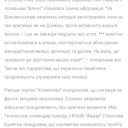
позивним "Алекс" з'явилася сумна інформація. "На
Вовчанському напрямку ситуація загострилася: хоча не
так критично, як на Донбасі, проте активність ворога
зросла — і це не завжди свідчить про успіх. *** помітно
активізувалися в атаках, спостерігається збільшення
використання авіації, артилерії та дронів. На жаль, це
призвело до зростання наших втрат", — повідомив він.
Також він підкреслив, що українські захисники
продовжують утримувати свої позиції.
Раніше портал "Коментарі" повідомляв, що ситуація на
фронті місцями загрозлива. З різних напрямків
військові повідомляють про критичні моменти. Мер
Генічеська, командир взводу 24ОШБ "Айдар" Станіслав
Бунятов повідомив, що окупантам залишилось пройти