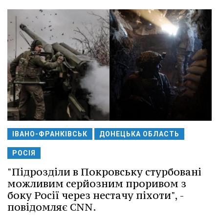
ІВАНО-ФРАНКІВСЬК
ДОНЕЦЬКА ОБЛАСТЬ
РОСІЯ
"Підрозділи в Покровську стурбовані
можливим серйозним проривом з
боку Росії через нестачу піхоти", -
повідомляє CNN.