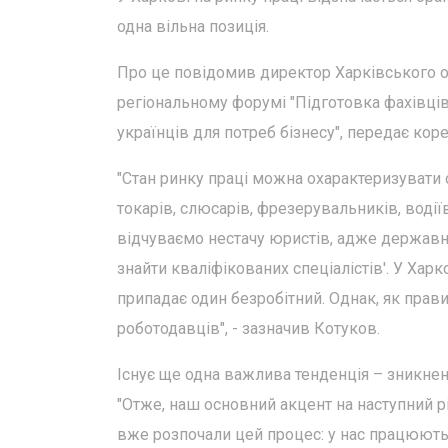
одна вільна позиція.
Про це повідомив директор Харківського о
регіональному форумі "Підготовка фахівців
українців для потреб бізнесу", передає ко
"Стан ринку праці можна охарактеризувати 
токарів, слюсарів, фрезерувальників, водіїв
відчуваємо нестачу юристів, адже державн
знайти кваліфікованих спеціалістів'. У Харк
припадає один безробітний. Однак, як пра
роботодавців", - зазначив Котуков.
Існує ще одна важлива тенденція – зникнен
"Отже, наш основний акцент на наступний рі
вже розпочали цей процес: у нас працюють ж