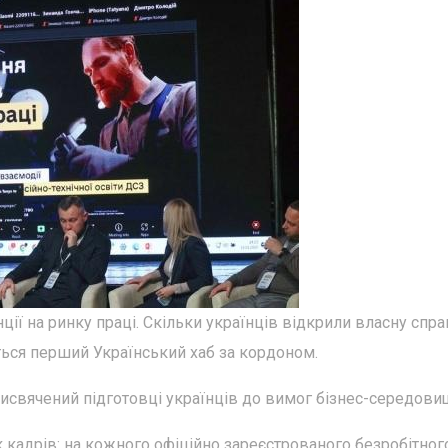
ії на ринку праці. Скільки українців відкрили власну спра
ься перший Український хаб за кордоном.
исвячений підготовці українців до вимог бізнес-середови
к кадрів: на кожного офіційно зареєстрованого безробітного