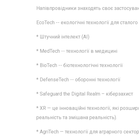
Напівпровідники знаходять своє застосуван
EcoTech -- екологічні технології для сталого
* Штучний інтелект (AI)
* MedTech -- технології в медицині
* BioTech -- біотехнологічні технології
* DefenseTech -- оборонні технології
* Safeguard the Digital Realm – кіберзахист
* XR — це інноваційні технології, які розш
реальність та змішана реальність).
* AgriTech — технології для аграрного секто