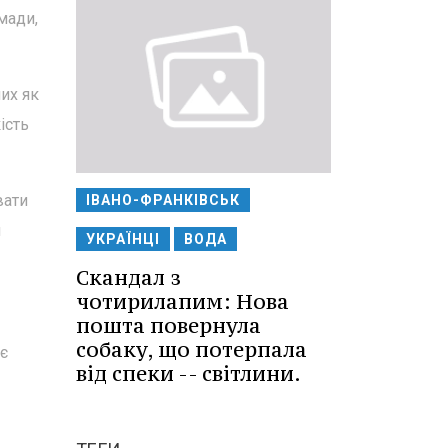
мади,
их як
ість
вати
ІВАНО-ФРАНКІВСЬК
м
УКРАЇНЦІ
ВОДА
Скандал з
чотирилапим: Нова
пошта повернула
собаку, що потерпала
є
від спеки -- світлини.