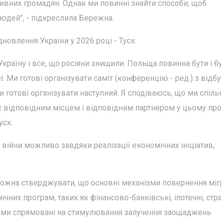
тивних громадян. Однак ми повинні знайти способи, щоб
дей", - підкреслила Бережна.
овлення України у 2026 році - Туск
раїну і все, що росіяни знищили. Польща повинна бути і б
. Ми готові організувати саміт (конференцію - ред.) з відб
 готові організувати наступний. Я сподіваюсь, що ми спіль
 відповідним місцем і відповідним партнером у цьому проц
уск.
 війни можливо завдяки реалізації економічних ініціатив,
 можна стверджувати, що основні механізми повернення міг
них програм, таких як фінансово-банківські, іпотечні, стра
рограми спрямовані на стимулювання залучення заощаджень