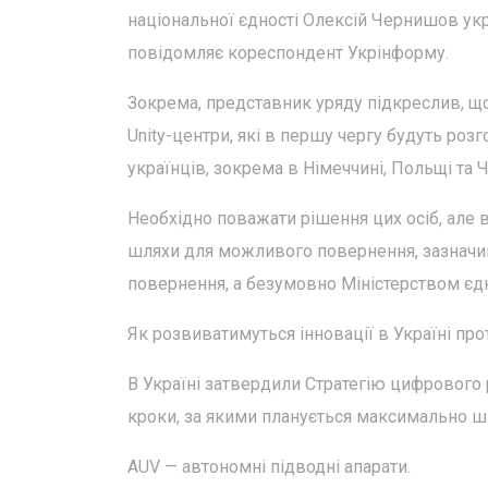
національної єдності Олексій Чернишов укр
повідомляє кореспондент Укрінформу.
Зокрема, представник уряду підкреслив, що
Unity-центри, які в першу чергу будуть роз
українців, зокрема в Німеччині, Польщі та Че
Необхідно поважати рішення цих осіб, але 
шляхи для можливого повернення, зазначив
повернення, а безумовно Міністерством єдн
Як розвиватимуться інновації в Україні про
В Україні затвердили Стратегію цифрового 
кроки, за якими планується максимально ш
AUV — автономні підводні апарати.