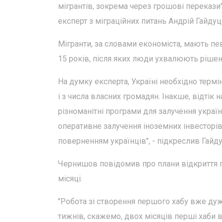
мігрантів, зокрема через грошові перекази"
експерт з міграційних питань Андрій Гайдуц
Мігранти, за словами економіста, мають пев
15 років, після яких люди ухвалюють рішен
На думку експерта, Україні необхідно термі
і з числа власних громадян. Інакше, відтік
різноманітні програми для залучення україн
оперативне залучення іноземних інвесторі
поверненням українців", - підкреслив Гайд
Чернишов повідомив про плани відкриття п
місяці.
"Робота зі створення першого хабу вже ду
тижнів, скажемо, двох місяців перші хаби в