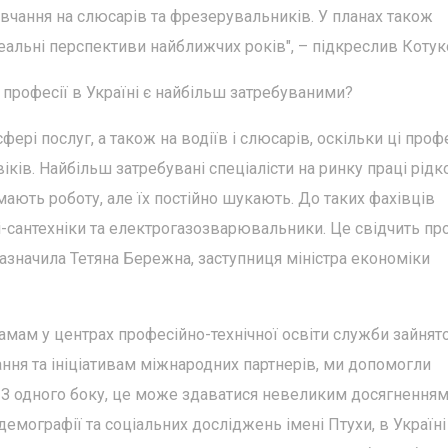
вчання на слюсарів та фрезерувальників. У планах також
реальні перспективи найближчих років", – підкреслив Котук
 професії в Україні є найбільш затребуваними?
фері послуг, а також на водіїв і слюсарів, оскільки ці профе
ків. Найбільш затребувані спеціалісти на ринку праці рідк
ають роботу, але їх постійно шукають. До таких фахівців
сантехніки та електрогазозварювальники. Це свідчить про 
зазначила Тетяна Бережна, заступниця міністра економіки
мам у центрах професійно-технічної освіти служби зайнято
ання та ініціативам міжнародних партнерів, ми допомогли
 З одного боку, це може здаватися невеликим досягненням
демографії та соціальних досліджень імені Птухи, в Україні