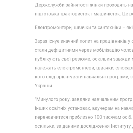
Держслужби зайнятості жінки проходять на
підготовка трактористок і машиністок. Це 
Електромонтери, швачки та сантехніки – які
Зараз існує значний попит на працівників у с
стали дефіцитними через мобілізацію чолові
публікують свої резюме, оскільки завжди м
належать електромонтери, швачки, слюсарі-
кого слід орієнтувати навчальні програми, 
України.
"Минулого року, завдяки навчальним програ
інших освітніх установах, ваучерам на навч
перенавчитися приблизно 100 тисячам осіб.
оскільки, за даними дослідження Інституту 