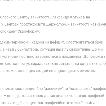
бласного центру зайнятості Олександр Котуков на
 у центрах профтехосвіти Держслужби зайнятості: навчанн
респондент Укрінформу.
одним терміном - кадровий дефіцит. Спостерігається брак
, а навіть бухгалтерів. Ситуація настільки критична, що ми
і установи постійно звертаються з проханням: 'Допоможіть
ові сьогодні існує парадоксальна ситуація: на одну вакансію
вило, компетенції цих людей не відповідають вимогам
ня межі між традиційно "жіночими" та "чоловічими" профес
к – це підготовка жінок до так званих чоловічих професій.
інки-водії, а в центрах професійно-технічної освіти