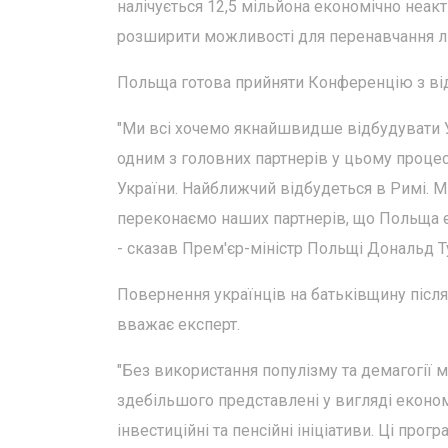
налічується 12,5 мільйона економічно неак
розширити можливості для перенавчання лю
Польща готова прийняти Конференцію з відн
"Ми всі хочемо якнайшвидше відбудувати Ук
одним з головних партнерів у цьому процесі
України. Найближчий відбудеться в Римі. Ми
переконаємо наших партнерів, що Польща є
- сказав Прем'єр-міністр Польщі Дональд Т
Повернення українців на батьківщину після
вважає експерт.
"Без використання популізму та демагогії
здебільшого представлені у вигляді економіч
інвестиційні та пенсійні ініціативи. Ці п