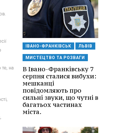
ов.
сії
ІВАНО-ФРАНКІВСЬК
ЛЬВІВ
о
МИСТЕЦТВО ТА РОЗВАГИ
В Івано-Франківську 7
те, на
серпня сталися вибухи:
мешканці
повідомляють про
сильні звуки, що чутні в
сті,
багатьох частинах
міста.
,