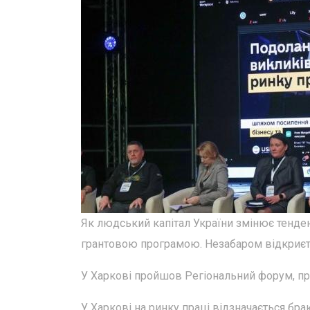
Як людський капітал України змінює тенденц
грантовою програмою. Незабаром відкриєт
У Харкові пройшов Регіональний форум, пр
У Харкові на ринку праці відзначається бра