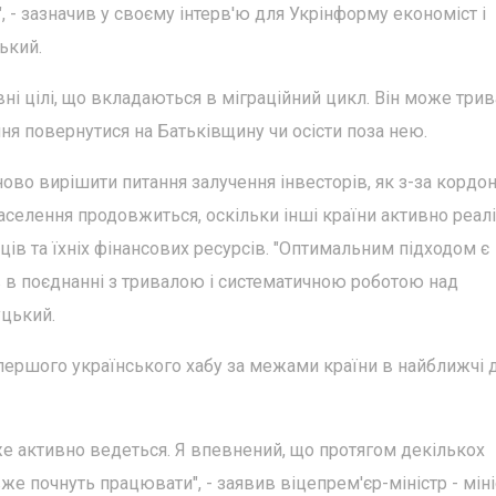
, - зазначив у своєму інтерв'ю для Укрінформу економіст і
ький.
ні цілі, що вкладаються в міграційний цикл. Він може трив
ня повернутися на Батьківщину чи осісти поза нею.
ново вирішити питання залучення інвесторів, як з-за кордон
 населення продовжиться, оскільки інші країни активно реал
ців та їхніх фінансових ресурсів. "Оптимальним підходом є
в в поєднанні з тривалою і систематичною роботою над
уцький.
ершого українського хабу за межами країни в найближчі 
же активно ведеться. Я впевнений, що протягом декількох
же почнуть працювати", - заявив віцепрем'єр-міністр - міні