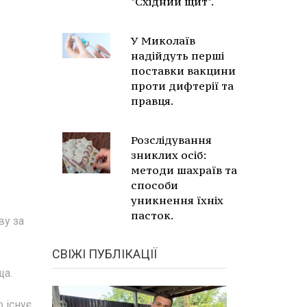
"Східний щит".
У Миколаїв
надійдуть перші
поставки вакцини
проти дифтерії та
правця.
Розслідування
зниклих осіб:
методи шахраїв та
способи
уникнення їхніх
пасток.
ву за
СВІЖІ ПУБЛІКАЦІЇ
ща.
 існує