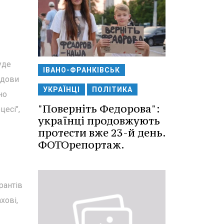
уде
ІВАНО-ФРАНКІВСЬК
удови
УКРАЇНЦІ
ПОЛІТИКА
но
"Поверніть Федорова":
есі",
українці продовжують
протести вже 23-й день.
ФОТОрепортаж.
рантів
хові,