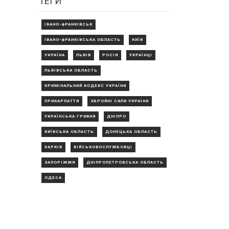
ТЕГИ
ІВАНО-ФРАНКІВСЬК
ІВАНО-ФРАНКІВСЬКА ОБЛАСТЬ
КИЇВ
УКРАЇНА
ЛЬВІВ
РОСІЯ
УКРАЇНЦІ
ЛЬВІВСЬКА ОБЛАСТЬ
КРИМІНАЛЬНИЙ КОДЕКС УКРАЇНИ
ПРИКАРПАТТЯ
ЗБРОЙНІ СИЛИ УКРАЇНИ
УКРАЇНСЬКА ГРИВНЯ
ДНІПРО
КИЇВСЬКА ОБЛАСТЬ
ДОНЕЦЬКА ОБЛАСТЬ
ХАРКІВ
ВІЙСЬКОВОСЛУЖБОВЦІ
ЗАПОРІЖЖЯ
ДНІПРОПЕТРОВСЬКА ОБЛАСТЬ
ОДЕСА