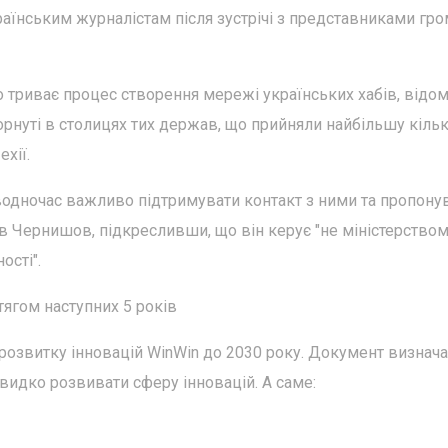
аїнським журналістам після зустрічі з представниками гро
 триває процес створення мережі українських хабів, відом
горнуті в столицях тих держав, що прийняли найбільшу кільк
хії.
водночас важливо підтримувати контакт з ними та пропону
 Чернишов, підкресливши, що він керує "не міністерство
ості".
тягом наступних 5 років
розвитку інновацій WinWin до 2030 року. Документ визнача
видко розвивати сферу інновацій. А саме: