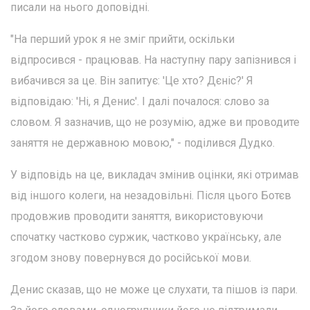
писали на нього доповідні.
"На перший урок я не зміг прийти, оскільки
відпросився - працював. На наступну пару запізнився і
вибачився за це. Він запитує: 'Це хто? Дєніс?' Я
відповідаю: 'Ні, я Денис'. І далі почалося: слово за
словом. Я зазначив, що не розумію, адже ви проводите
заняття не державною мовою," - поділився Дудко.
У відповідь на це, викладач змінив оцінки, які отримав
від іншого колеги, на незадовільні. Після цього Ботєв
продовжив проводити заняття, використовуючи
спочатку частково суржик, частково українську, але
згодом знову повернувся до російської мови.
Денис сказав, що не може це слухати, та пішов із пари.