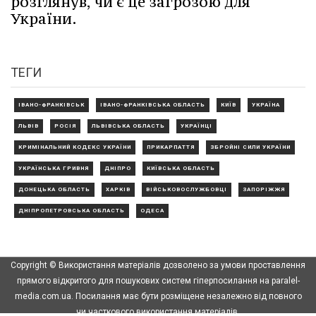
розглянув, чи є це загрозою для
України.
ТЕГИ
ІВАНО-ФРАНКІВСЬК
ІВАНО-ФРАНКІВСЬКА ОБЛАСТЬ
КИЇВ
УКРАЇНА
ЛЬВІВ
РОСІЯ
ЛЬВІВСЬКА ОБЛАСТЬ
УКРАЇНЦІ
КРИМІНАЛЬНИЙ КОДЕКС УКРАЇНИ
ПРИКАРПАТТЯ
ЗБРОЙНІ СИЛИ УКРАЇНИ
УКРАЇНСЬКА ГРИВНЯ
ДНІПРО
КИЇВСЬКА ОБЛАСТЬ
ДОНЕЦЬКА ОБЛАСТЬ
ХАРКІВ
ВІЙСЬКОВОСЛУЖБОВЦІ
ЗАПОРІЖЖЯ
ДНІПРОПЕТРОВСЬКА ОБЛАСТЬ
ОДЕСА
Copyright © Використання матеріалів дозволено за умови проставлення
прямого відкритого для пошукових систем гіперпосилання на paralel-
media.com.ua. Посилання має бути розміщене незалежно від повного
чи часткового використання матеріалів.