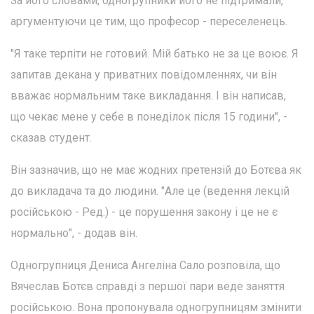
За його словами, одногрупники його не підтримали,
аргументуючи це тим, що професор - переселенець.
"Я таке терпіти не готовий. Мій батько не за це воює. Я
запитав декана у приватних повідомленнях, чи він
вважає нормальним таке викладання. І він написав,
що чекає мене у себе в понеділок після 15 години", -
сказав студент.
Він зазначив, що не має жодних претензій до Ботєва як
до викладача та до людини. "Але це (ведення лекцій
російською - Ред.) - це порушення закону і це не є
нормально", - додав він.
Одногрупниця Дениса Ангеліна Сало розповіла, що
Вячеслав Ботєв справді з першої пари веде заняття
російською. Вона пропонувала одногрупницям змінити