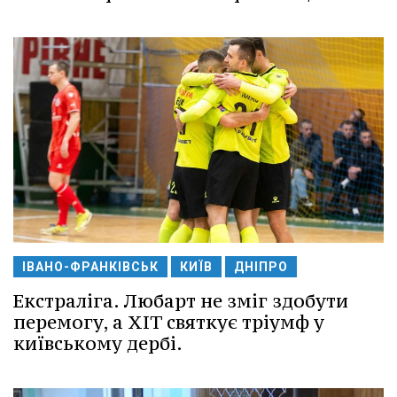
ІВАНО-ФРАНКІВСЬК
КИЇВ
ДНІПРО
Екстраліга. Любарт не зміг здобути
перемогу, а ХІТ святкує тріумф у
київському дербі.