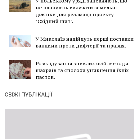
У польському уряді запевняють, що
не планують вилучати земельні
ділянки для реалізації проекту
"Східний щит".
У Миколаїв надійдуть перші поставки
вакцини проти дифтерії та правця.
Розслідування зниклих осіб: методи
шахраїв та способи уникнення їхніх
пасток.
СВІЖІ ПУБЛІКАЦІЇ