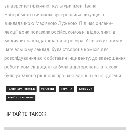
університеті фізичної культури імені Івана
Боберського виникла суперечлива ситуація з
викладачкою Мар'яною Лужною. Під час онлайн-
лекції вона показала російськомовні відео, зняті в
медичних закладах країни-агресора. У зв'язку з цим у
навчальному закладі була створена комісія для
розслідування всіх обставин інциденту; до завершення
роботи комісії доцентка була відсторонена, а також
було ухвалено рішення про накладення на неї догани.
ІВАНО-ФРАНКІВСЬК
УКРАЇНЦІ
УКРАЇНА
ДОНЕЦЬК
УКРАЇНСЬКА МОВА
ЧИТАЙТЕ ТАКОЖ