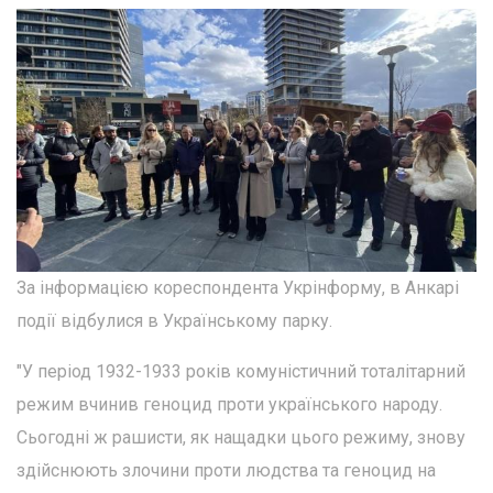
За інформацією кореспондента Укрінформу, в Анкарі
події відбулися в Українському парку.
"У період 1932-1933 років комуністичний тоталітарний
режим вчинив геноцид проти українського народу.
Сьогодні ж рашисти, як нащадки цього режиму, знову
здійснюють злочини проти людства та геноцид на