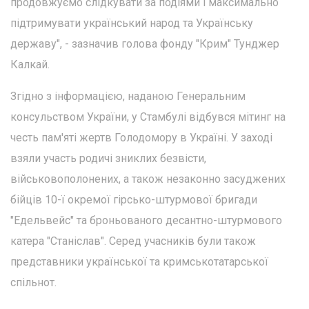
продовжуємо слідкувати за подіями і максимально
підтримувати український народ та Українську
державу", - зазначив голова фонду "Крим" Тунджер
Калкай.
Згідно з інформацією, наданою Генеральним
консульством України, у Стамбулі відбувся мітинг на
честь пам'яті жертв Голодомору в Україні. У заході
взяли участь родичі зниклих безвісти,
військовополонених, а також незаконно засуджених
бійців 10-ї окремої гірсько-штурмової бригади
"Едельвейс" та броньованого десантно-штурмового
катера "Станіслав". Серед учасників були також
представники української та кримськотатарської
спільнот.