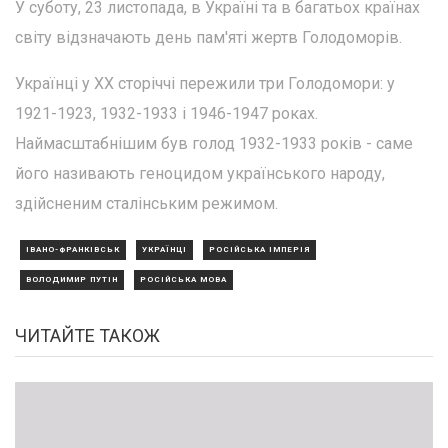
У суботу, 23 листопада, в Україні та в багатьох країнах
світу відзначають день пам'яті жертв Голодоморів.
Українці у XX сторіччі пережили три Голодомори: у
1921-1923, 1932-1933 і 1946-1947 роках.
Наймасштабнішим був голод 1932-1933 років - саме
його називають геноцидом українського народу,
здійсненим сталінським режимом.
ІВАНО-ФРАНКІВСЬК
УКРАЇНЦІ
РОСІЙСЬКА ІМПЕРІЯ
ВОЛОДИМИР ПУТІН
РОСІЙСЬКА МОВА
ЧИТАЙТЕ ТАКОЖ