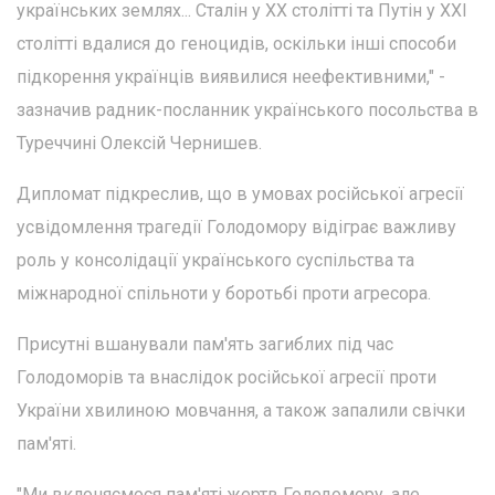
українських землях... Сталін у XX столітті та Путін у XXI
столітті вдалися до геноцидів, оскільки інші способи
підкорення українців виявилися неефективними," -
зазначив радник-посланник українського посольства в
Туреччині Олексій Чернишев.
Дипломат підкреслив, що в умовах російської агресії
усвідомлення трагедії Голодомору відіграє важливу
роль у консолідації українського суспільства та
міжнародної спільноти у боротьбі проти агресора.
Присутні вшанували пам'ять загиблих під час
Голодоморів та внаслідок російської агресії проти
України хвилиною мовчання, а також запалили свічки
пам'яті.
"Ми вклоняємося пам'яті жертв Голодомору, але