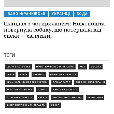
ІВАНО-ФРАНКІВСЬК
УКРАЇНЦІ
ВОДА
Скандал з чотирилапим: Нова пошта
повернула собаку, що потерпала від
спеки -- світлини.
ТЕГИ
ІВАНО-ФРАНКІВСЬК
ІВАНО-ФРАНКІВСЬКА ОБЛАСТЬ
КИЇВ
УКРАЇНА
ЛЬВІВ
РОСІЯ
УКРАЇНЦІ
ЛЬВІВСЬКА ОБЛАСТЬ
КРИМІНАЛЬНИЙ КОДЕКС УКРАЇНИ
ПРИКАРПАТТЯ
ЗБРОЙНІ СИЛИ УКРАЇНИ
УКРАЇНСЬКА ГРИВНЯ
ДНІПРО
КИЇВСЬКА ОБЛАСТЬ
ДОНЕЦЬКА ОБЛАСТЬ
ХАРКІВ
ВІЙСЬКОВОСЛУЖБОВЦІ
ЗАПОРІЖЖЯ
ДНІПРОПЕТРОВСЬКА ОБЛАСТЬ
ОДЕСА