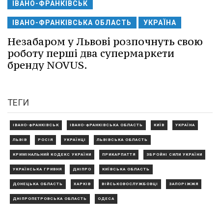
ІВАНО-ФРАНКІВСЬК
ІВАНО-ФРАНКІВСЬКА ОБЛАСТЬ
УКРАЇНА
Незабаром у Львові розпочнуть свою
роботу перші два супермаркети
бренду NOVUS.
ТЕГИ
ІВАНО-ФРАНКІВСЬК
ІВАНО-ФРАНКІВСЬКА ОБЛАСТЬ
КИЇВ
УКРАЇНА
ЛЬВІВ
РОСІЯ
УКРАЇНЦІ
ЛЬВІВСЬКА ОБЛАСТЬ
КРИМІНАЛЬНИЙ КОДЕКС УКРАЇНИ
ПРИКАРПАТТЯ
ЗБРОЙНІ СИЛИ УКРАЇНИ
УКРАЇНСЬКА ГРИВНЯ
ДНІПРО
КИЇВСЬКА ОБЛАСТЬ
ДОНЕЦЬКА ОБЛАСТЬ
ХАРКІВ
ВІЙСЬКОВОСЛУЖБОВЦІ
ЗАПОРІЖЖЯ
ДНІПРОПЕТРОВСЬКА ОБЛАСТЬ
ОДЕСА