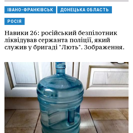
ІВАНО-ФРАНКІВСЬК
ДОНЕЦЬКА ОБЛАСТЬ
РОСІЯ
Навики 26: російський безпілотник
ліквідував сержанта поліції, який
служив у бригаді "Лють". Зображення.