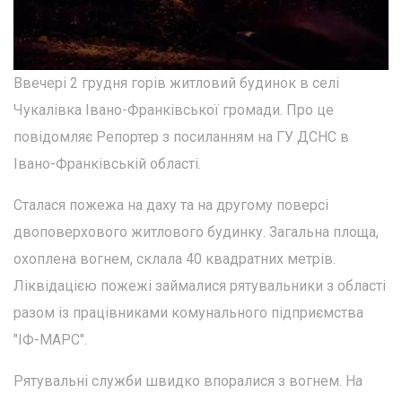
Ввечері 2 грудня горів житловий будинок в селі
Чукалівка Івано-Франківської громади. Про це
повідомляє Репортер з посиланням на ГУ ДСНС в
Івано-Франківській області.
Сталася пожежа на даху та на другому поверсі
двоповерхового житлового будинку. Загальна площа,
охоплена вогнем, склала 40 квадратних метрів.
Ліквідацією пожежі займалися рятувальники з області
разом із працівниками комунального підприємства
"ІФ-МАРС".
Рятувальні служби швидко впоралися з вогнем. На