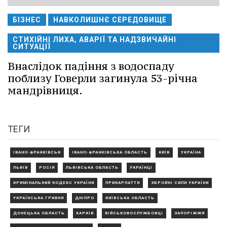
БІЗНЕС
НАВКОЛИШНЄ СЕРЕДОВИЩЕ
СТИХІЙНІ ЛИХА, АВАРІЇ ТА НАДЗВИЧАЙНІ
СИТУАЦІЇ
Внаслідок падіння з водоспаду
поблизу Говерли загинула 53-річна
мандрівниця.
ТЕГИ
ІВАНО-ФРАНКІВСЬК
ІВАНО-ФРАНКІВСЬКА ОБЛАСТЬ
КИЇВ
УКРАЇНА
ЛЬВІВ
РОСІЯ
ЛЬВІВСЬКА ОБЛАСТЬ
УКРАЇНЦІ
КРИМІНАЛЬНИЙ КОДЕКС УКРАЇНИ
ПРИКАРПАТТЯ
ЗБРОЙНІ СИЛИ УКРАЇНИ
УКРАЇНСЬКА ГРИВНЯ
ДНІПРО
КИЇВСЬКА ОБЛАСТЬ
ДОНЕЦЬКА ОБЛАСТЬ
ХАРКІВ
ВІЙСЬКОВОСЛУЖБОВЦІ
ЗАПОРІЖЖЯ