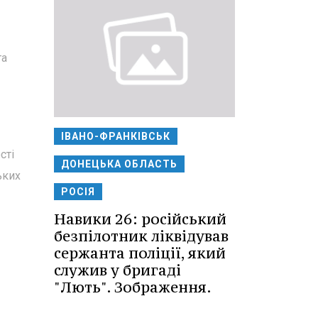
та
ІВАНО-ФРАНКІВСЬК
сті
ДОНЕЦЬКА ОБЛАСТЬ
ьких
РОСІЯ
Навики 26: російський
безпілотник ліквідував
сержанта поліції, який
служив у бригаді
"Лють". Зображення.