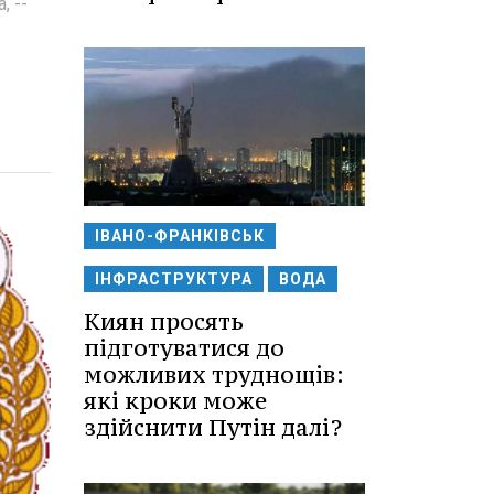
, --
ІВАНО-ФРАНКІВСЬК
ІНФРАСТРУКТУРА
ВОДА
Киян просять
підготуватися до
можливих труднощів:
які кроки може
здійснити Путін далі?