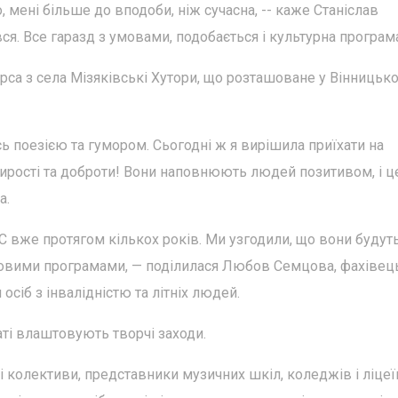
, мені більше до вподоби, ніж сучасна, -- каже Станіслав
я. Все гаразд з умовами, подобається і культурна програм
урса з села Мізяківські Хутори, що розташоване у Вінницьк
ь поезією та гумором. Сьогодні ж я вирішила приїхати на
 щирості та доброти! Вони наповнюють людей позитивом, і ц
а.
вже протягом кількох років. Ми узгодили, що вони будут
овими програмами, — поділилася Любов Семцова, фахівец
осіб з інвалідністю та літніх людей.
аті влаштовують творчі заходи.
чі колективи, представники музичних шкіл, коледжів і ліцеї