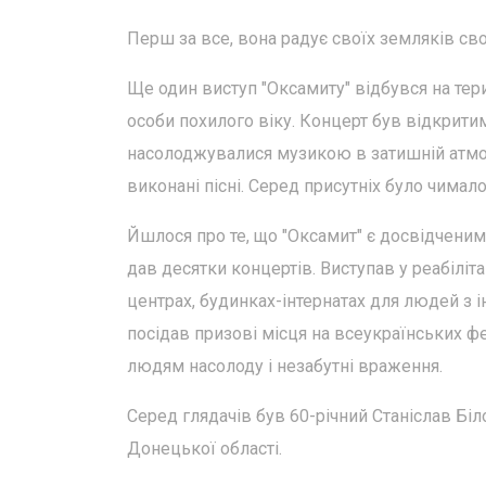
Перш за все, вона радує своїх земляків св
Ще один виступ "Оксамиту" відбувся на тери
особи похилого віку. Концерт був відкритим 
насолоджувалися музикою в затишній атмос
виконані пісні. Серед присутніх було чимал
Йшлося про те, що "Оксамит" є досвідченим 
дав десятки концертів. Виступав у реабіліта
центрах, будинках-інтернатах для людей з і
посідав призові місця на всеукраїнських фес
людям насолоду і незабутні враження.
Серед глядачів був 60-річний Станіслав Бі
Донецької області.