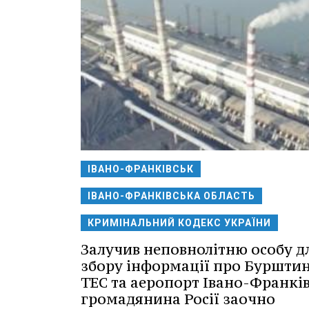
ІВАНО-ФРАНКІВСЬК
ІВАНО-ФРАНКІВСЬКА ОБЛАСТЬ
КРИМІНАЛЬНИЙ КОДЕКС УКРАЇНИ
Залучив неповнолітню особу д
збору інформації про Буршти
ТЕС та аеропорт Івано-Франків
громадянина Росії заочно