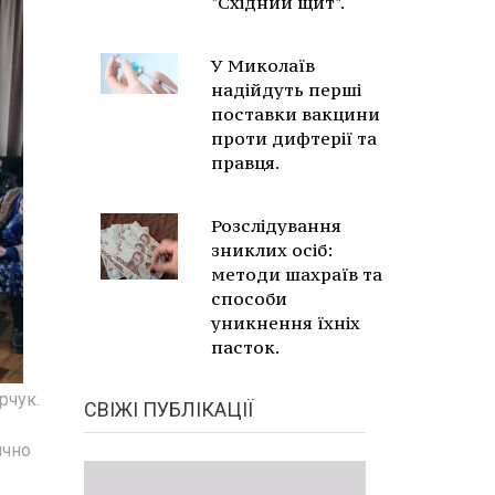
"Східний щит".
У Миколаїв
надійдуть перші
поставки вакцини
проти дифтерії та
правця.
Розслідування
зниклих осіб:
методи шахраїв та
способи
уникнення їхніх
пасток.
рчук.
СВІЖІ ПУБЛІКАЦІЇ
ично