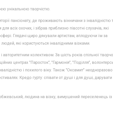
оєю унікальною творчістю.
торії пансіонату, де проживають вінничани з інвалідністю 
для всіх охочих, і зібрав приблизно півсотні слухачів, які
фері. Глядачі щиро дякували артистам, аплодуючи їм за
о людей, які користуються інвалідними візками.
і авторитетним колективом. За шість років спільної творчо
ційних центрах "Паросток", "Гармонія", "Поділля", волонтерс
нвалідністю і похилого віку. Також "Оксамит" неодноразово
тивалях. Кредо гурту: співати от душі і для душі, дарувати
лобжевський, людина на візку, вимушений переселенець із