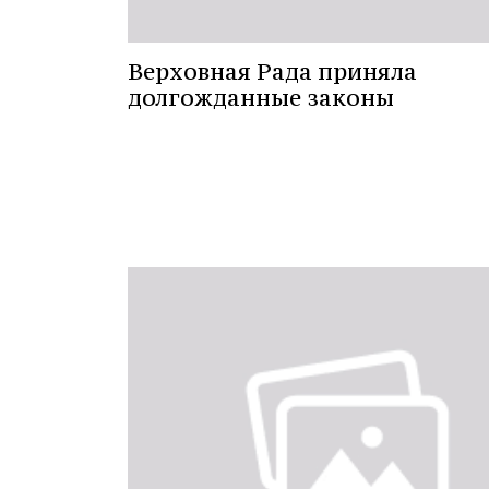
Верховная Рада приняла
долгожданные законы