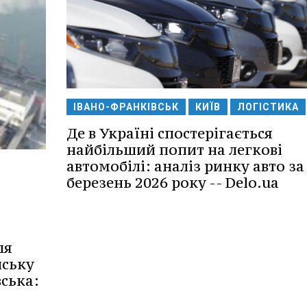
ІВАНО-ФРАНКІВСЬК
КИЇВ
ЛОГІСТИКА
Де в Україні спостерігається
найбільший попит на легкові
автомобілі: аналіз ринку авто за
березень 2026 року -- Delo.ua
ля
нську
ська: