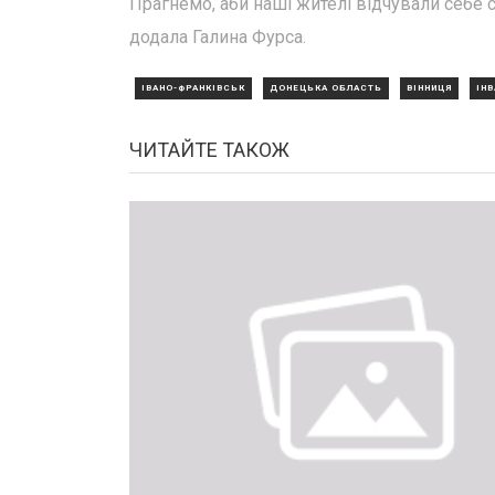
Прагнемо, аби наші жителі відчували себе с
додала Галина Фурса.
ІВАНО-ФРАНКІВСЬК
ДОНЕЦЬКА ОБЛАСТЬ
ВІННИЦЯ
ІН
ЧИТАЙТЕ ТАКОЖ