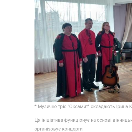
* Музичне тріо "Оксамит" складають Ірина 
Ця ініціатива функціонує на основі вінниц
організовує концерти.