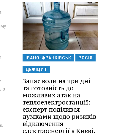
а.
ому
е
ІВАНО-ФРАНКІВСЬК
РОСІЯ
ДЕФІЦИТ
Запас води на три дні
ь
та готовність до
ь з
можливих атак на
теплоелектростанції:
експерт поділився
думками щодо ризиків
відключення
в.
електроенергії в Києві.