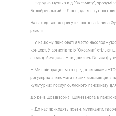
-- Народна музика від "Оксамиту", зрозуміло
Белобревський. -- Я нещодавно тут поселивс
На заході також присутня поетеса Галина Ф
районі.
— У нашому пансіонаті я часто насолоджуюс
концерт. У артистів тріо "Оксамит" стільки
справді безцінно, — поділилась Галина Фурс
— Ми співпрацюємо з представниками УТОС 
регулярно знайомити наших мешканців з н
культурних послуг обласного пансіонату для 
До речі, щовівторка і щочетверга в пансіон
-- До нас приходять поети, музиканти, твор