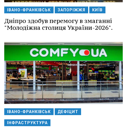
ІВАНО-ФРАНКІВСЬК
ЗАПОРІЖЖЯ
КИЇВ
Дніпро здобув перемогу в змаганні
"Молодіжна столиця України-2026".
ІВАНО-ФРАНКІВСЬК
ДЕФІЦИТ
ІНФРАСТРУКТУРА