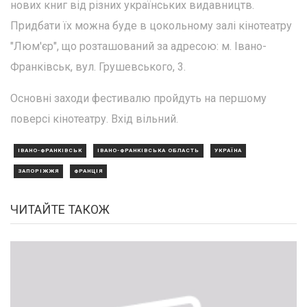
нових книг від різних українських видавництв.
Придбати їх можна буде в цокольному залі кінотеатру
"Люм'єр", що розташований за адресою: м. Івано-
Франківськ, вул. Грушевського, 3.
Основні заходи фестивалю пройдуть на першому
поверсі кінотеатру. Вхід вільний.
ІВАНО-ФРАНКІВСЬК
ІВАНО-ФРАНКІВСЬКА ОБЛАСТЬ
УКРАЇНА
ЗАПОРІЖЖЯ
ФРАНЦІЯ
ЧИТАЙТЕ ТАКОЖ