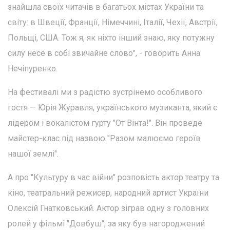
знайшла своїх читачів в багатьох містах України та
світу: в Швеції, Франції, Німеччині, Італії, Чехії, Австрії,
Польщі, США. Тож я, як ніхто інший знаю, яку потужну
силу несе в собі звичайне слово", - говорить Анна
Нечіпуренко.
На фестивалі ми з радістю зустрінемо особливого
гостя — Юрія Журавля, українського музиканта, який є
лідером і вокалістом гурту "От Вінта!". Він проведе
майстер-клас під назвою "Разом малюємо героїв
нашої землі".
А про "Культуру в час війни" розповість актор театру та
кіно, театральний режисер, народний артист України
Олексій Гнатковський. Актор зіграв одну з головних
ролей у фільмі "Довбуш", за яку був нагороджений