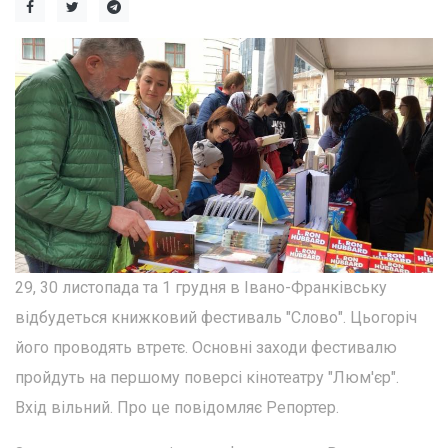
29, 30 листопада та 1 грудня в Івано-Франківську
відбудеться книжковий фестиваль "Слово". Цьогоріч
його проводять втретє. Основні заходи фестивалю
пройдуть на першому поверсі кінотеатру "Люм'єр".
Вхід вільний. Про це повідомляє Репортер.