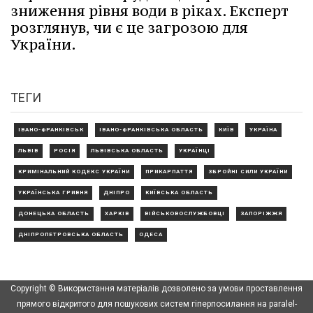
зниження рівня води в ріках. Експерт
розглянув, чи є це загрозою для
України.
ТЕГИ
ІВАНО-ФРАНКІВСЬК
ІВАНО-ФРАНКІВСЬКА ОБЛАСТЬ
КИЇВ
УКРАЇНА
ЛЬВІВ
РОСІЯ
ЛЬВІВСЬКА ОБЛАСТЬ
УКРАЇНЦІ
КРИМІНАЛЬНИЙ КОДЕКС УКРАЇНИ
ПРИКАРПАТТЯ
ЗБРОЙНІ СИЛИ УКРАЇНИ
УКРАЇНСЬКА ГРИВНЯ
ДНІПРО
КИЇВСЬКА ОБЛАСТЬ
ДОНЕЦЬКА ОБЛАСТЬ
ХАРКІВ
ВІЙСЬКОВОСЛУЖБОВЦІ
ЗАПОРІЖЖЯ
ДНІПРОПЕТРОВСЬКА ОБЛАСТЬ
ОДЕСА
Copyright © Використання матеріалів дозволено за умови проставлення
прямого відкритого для пошукових систем гіперпосилання на paralel-