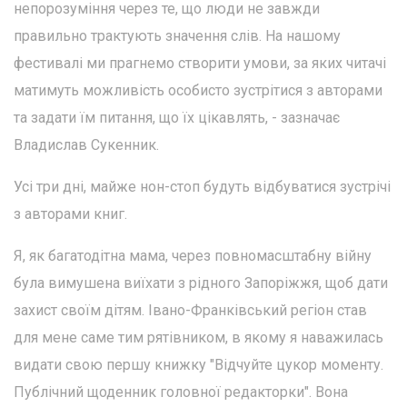
непорозуміння через те, що люди не завжди
правильно трактують значення слів. На нашому
фестивалі ми прагнемо створити умови, за яких читачі
матимуть можливість особисто зустрітися з авторами
та задати їм питання, що їх цікавлять, - зазначає
Владислав Сукенник.
Усі три дні, майже нон-стоп будуть відбуватися зустрічі
з авторами книг.
Я, як багатодітна мама, через повномасштабну війну
була вимушена виїхати з рідного Запоріжжя, щоб дати
захист своїм дітям. Івано-Франківський регіон став
для мене саме тим рятівником, в якому я наважилась
видати свою першу книжку "Відчуйте цукор моменту.
Публічний щоденник головної редакторки". Вона