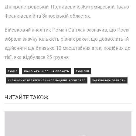
Дніпропетровській, Полтавській, Житомирській, Івано-
Франківській та Запорізькій областях.
Військовий аналітик Роман Світлан зазначив, що Росія
зібрала значну кількість різних ракет, що дозволить їй
здійснити ще близько 10 масштабних атак, подібних до
тієї, яка відбулася 25 грудня.
РОСІЯ
ІВАНО-ФРАНКІВСЬКА ОБЛАСТЬ
РОСІЯНИ
УКРАЇНСЬКЕ НЕЗАЛЕЖНЕ ІНФОРМАЦІЙНЕ АГЕНТСТВО
ХАРКІВСЬКА ОБЛАСТЬ
ЧИТАЙТЕ ТАКОЖ