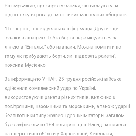
Він зауважив, що існують ознаки, які вказують на
підготовку ворога до можливих масованих обстрілів.
"По-перше, розвідувальна інформація. Друге - це
ознаки з авіацією. Тобто борти переміщуються за
лінією в "Енгельс" або навпаки. Можна помітити по
тому як прибувають борти, які підвозять ракети", -
пояснив Мусієнко.
За інформацією УНІАН, 25 грудня російські війська
здійснили комплексний удар по Україні,
використовуючи ракети різних типів, включно з
повітряними, наземними та морськими, а також ударні
безпілотники типу Shahed і дрони-імітатори. Загалом
було зафіксовано 184 повітряні цілі. Напад націлився
на енергетичні об'єкти у Харківській, Київській,