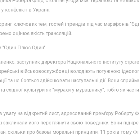
інка Роберта Фіцо, столітня угода між Україною та Велико
у конфлікті в Україні.
ринг ключових тем, гостей і трендів під час марафонів "Єд
ремо оцінює якість трансляцій.
 "Один Плюс Один".
пенко, заступник директора Національного інституту страте
корейські військовослужбовці володіють потужною ідеоло
ії та не бояться здійснювати наступальні дії. Вони сприй
а східної культури як "мурахи у мурашнику", тобто як част
увагу на відкритий лист, адресований прем'єру Роберту Ф
які закликали його переглянути свою поведінку. Вони підкре
тан, скільки про базові моральні принципи. 11 років тому Ф