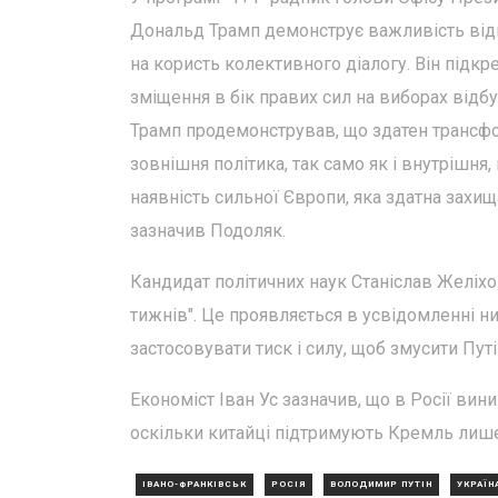
Дональд Трамп демонструє важливість відп
на користь колективного діалогу. Він підкр
зміщення в бік правих сил на виборах відб
Трамп продемонстрував, що здатен трансфо
зовнішня політика, так само як і внутрішня
наявність сильної Європи, яка здатна захищ
зазначив Подоляк.
Кандидат політичних наук Станіслав Желіхо
тижнів". Це проявляється в усвідомленні н
застосовувати тиск і силу, щоб змусити Путі
Економіст Іван Ус зазначив, що в Росії вин
оскільки китайці підтримують Кремль лише 
ІВАНО-ФРАНКІВСЬК
РОСІЯ
ВОЛОДИМИР ПУТІН
УКРАЇН