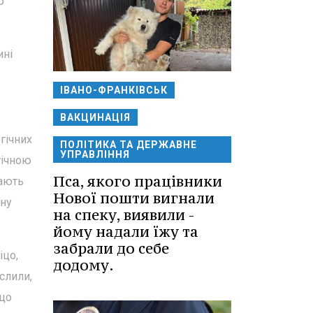
ю
ині
ІВАНО-ФРАНКІВСЬК
ВАКЦИНАЦІЯ
гічних
ПОЛІТИКА ТА ДЕРЖАВНЕ
УПРАВЛІННЯ
гічною
Пса, якого працівники
мають
Нової пошти вигнали
ину
на спеку, виявили -
йому надали їжу та
забрали до себе
іцо,
додому.
слили,
іцо