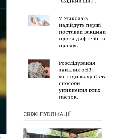
"Східний щит".
У Миколаїв
надійдуть перші
поставки вакцини
проти дифтерії та
правця.
Розслідування
зниклих осіб:
методи шахраїв та
способи
уникнення їхніх
пасток.
СВІЖІ ПУБЛІКАЦІЇ