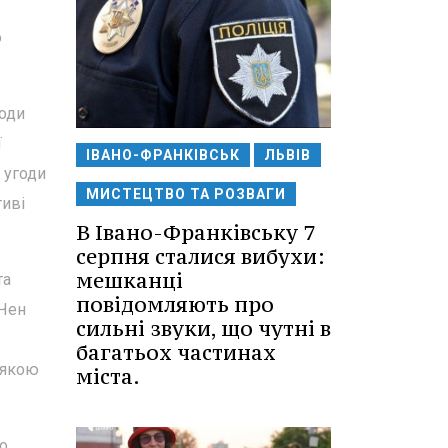
о
годи
ї
ІВАНО-ФРАНКІВСЬК
ЛЬВІВ
 угоди
МИСТЕЦТВО ТА РОЗВАГИ
тиві
В Івано-Франківську 7
серпня сталися вибухи:
мешканці
та
повідомляють про
 Чен
сильні звуки, що чутні в
багатьох частинах
з якою
міста.
о