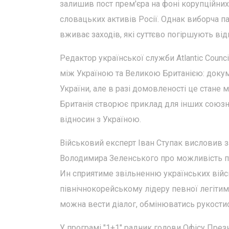
залишив пост прем'єра на фоні корупційних
словацьких активів Росії. Однак виборча п
вживає заходів, які суттєво погіршують від
Редактор української служби Atlantic Counc
між Україною та Великою Британією: докуме
України, але в разі домовленості це стане 
Британія створює приклад для інших союзн
відносин з Україною.
Військовий експерт Іван Ступак висловив
Володимира Зеленського про можливість по
Ин сприятиме звільненню українських війсь
північнокорейському лідеру певної легітимно
можна вести діалог, обмінюватись рукостис
У програмі "1+1" радник голови Офісу Пре