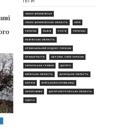
ТЕГИ
ІВАНО-ФРАНКІВСЬК
ливі
ІВАНО-ФРАНКІВСЬКА ОБЛАСТЬ
КИЇВ
ого
УКРАЇНА
ЛЬВІВ
РОСІЯ
УКРАЇНЦІ
ЛЬВІВСЬКА ОБЛАСТЬ
КРИМІНАЛЬНИЙ КОДЕКС УКРАЇНИ
ПРИКАРПАТТЯ
ЗБРОЙНІ СИЛИ УКРАЇНИ
УКРАЇНСЬКА ГРИВНЯ
ДНІПРО
КИЇВСЬКА ОБЛАСТЬ
ДОНЕЦЬКА ОБЛАСТЬ
ХАРКІВ
ВІЙСЬКОВОСЛУЖБОВЦІ
ЗАПОРІЖЖЯ
ДНІПРОПЕТРОВСЬКА ОБЛАСТЬ
ОДЕСА
Ь