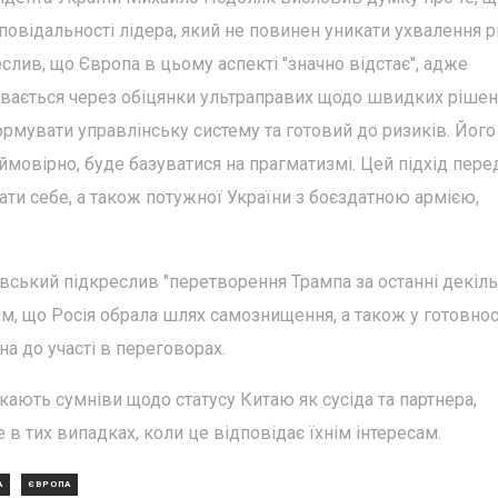
овідальності лідера, який не повинен уникати ухвалення 
еслив, що Європа в цьому аспекті "значно відстає", адже
увається через обіцянки ультраправих щодо швидких рішен
рмувати управлінську систему та готовий до ризиків. Його
, ймовірно, буде базуватися на прагматизмі. Цей підхід пере
ати себе, а також потужної України з боєздатною армією,
вський підкреслив "перетворення Трампа за останні декіл
им, що Росія обрала шлях самознищення, а також у готовнос
на до участі в переговорах.
икають сумніви щодо статусу Китаю як сусіда та партнера,
в тих випадках, коли це відповідає їхнім інтересам.
А
ЄВРОПА