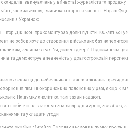
 скандалів, звинувачень у вбивстві журналіста та продажу
ам'ять, як виявилося, виявилася короткочасною. Наразі Фіц
носини з Україною.
il Пітер Дікінсон прокоментував деякі пункти 100-літньої у
нт не зобов'язує до створення військових баз на територі
можливим, залишаються "відчинені двері". Підписанням цієї
иків та демонструє впевненість у довгостроковій перспек
 занепокоєння щодо небезпечності висловлювань президен
вернення північнокорейських полонених у разі, якщо Кім
кових. На думку аналітика, такі заяви надають
сті, ніби він не є ізгоєм на міжнародній арені, а особою, 
каннями та укладати угоди.
зидента України Михайло Подоляк висловив думку про те, щ