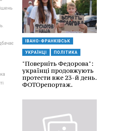
рішень
ь.
ІВАНО-ФРАНКІВСЬК
дбачає
УКРАЇНЦІ
ПОЛІТИКА
"Поверніть Федорова":
українці продовжують
ька
протести вже 23-й день.
ті
ФОТОрепортаж.