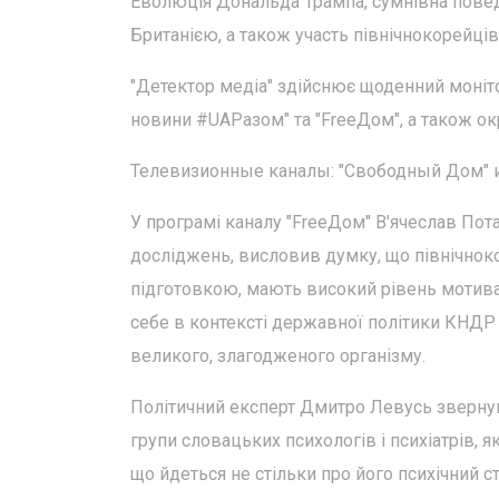
Еволюція Дональда Трампа, сумнівна повед
Британією, а також участь північнокорейців 
"Детектор медіа" здійснює щоденний моніто
новини #UAРазом" та "FreeДом", а також ок
Телевизионные каналы: "Свободный Дом" и
У програмі каналу "FreeДом" В'ячеслав Пота
досліджень, висловив думку, що північно
підготовкою, мають високий рівень мотивац
себе в контексті державної політики КНДР т
великого, злагодженого організму.
Політичний експерт Дмитро Левусь звернув 
групи словацьких психологів і психіатрів, 
що йдеться не стільки про його психічний с